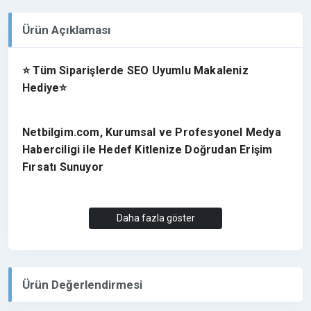
Ürün Açıklaması
⭐ Tüm Siparişlerde SEO Uyumlu Makaleniz
Hediye⭐
Netbilgim.com, Kurumsal ve Profesyonel Medya
Haberciligi ile Hedef Kitlenize Doğrudan Erişim
Fırsatı Sunuyor
Türkiye’de geniş okuyucu kitlesine sahip, en güncel
Daha fazla göster
gelişmeleri ve son dakika haberleri uzman kadrosu
ile aktaran etkin bir habercilik anlayışına sahiptir.
Siyaset, spor, ekonomi ve gündeme dair en çarpıcı
haberleri ile bölgede ziyaretçi trafigi elde ederek,
Ürün Değerlendirmesi
tanıtım yazılarınızda yüksek dijital görünürlük saglar