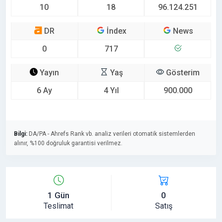
10
18
96.124.251
DR
İndex
News
0
717
Yayın
Yaş
Gösterim
6 Ay
4 Yıl
900.000
Bilgi:
DA/PA - Ahrefs Rank vb. analiz verileri otomatik sistemlerden
alınır, %100 doğruluk garantisi verilmez.
1 Gün
0
Teslimat
Satış