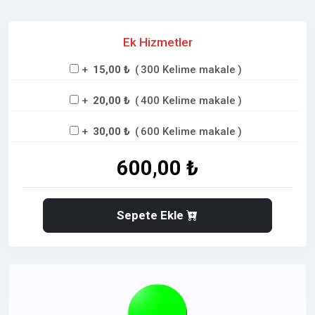
ve etkili bir
PR çalışmasına katkıda bulunur.
Ek Hizmetler
Netbilgim.com,
Tanıtım yazılarınızda,
marka
bilinirliğinizi, itibarınızı ve
SEO performansınızı
+
15,00 ₺
(
300 Kelime makale
)
artıran
stratejik bir iletişim sunar. backlink kazanımı
+
20,00 ₺
(
400 Kelime makale
)
ve hedef kitleyle doğrudan etkileşim fırsatı yaratarak
markanız için pozitif bir imaj oluşturulmasını sağlar.
+
30,00 ₺
(
600 Kelime makale
)
600,00 ₺
➡️ Tanıtımlarınızda Marka Bilinirliğinizi Katmanlı
Şekilde Artırmada Netbilgim.com, un Güçlü Etkisi
Sepete Ekle
⭐
Netbilgim.com Avantajları Size Ne Saglar ?
✅
Dofollow link,
yapısı ile backlink kazanımı
✅Dijital görünürlük ve bilinirlik artışı
⬆️ Dijital PR ile tutarlı marka imajı