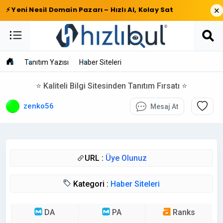
×
⚡ Yeni Nesil Domain Pazarı – Hızlı Al, Kolay Sat
Tanıtım Yazısı
Haber Siteleri
⭐ Kaliteli Bilgi Sitesinden Tanıtım Fırsatı ⭐
zenko56
Mesaj At
URL :
Üye Olunuz
Kategori :
Haber Siteleri
DA
PA
Ranks