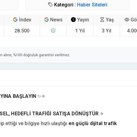
Kategori :
Haber Siteleri
İndex
News
Yayın
Yaş
Gö
28.500
1 Yıl
3 Yıl
4.00
n alınır, %100 doğruluk garantisi verilmez.
YINA BAŞLAYIN
✨⭐
ÜKSEL, HEDEFLİ TRAFİĞİ SATIŞA DÖNÜŞTÜR
⭐
ip ettiği ve bilgiye hızlı ulaştığı
en güçlü dijital trafik