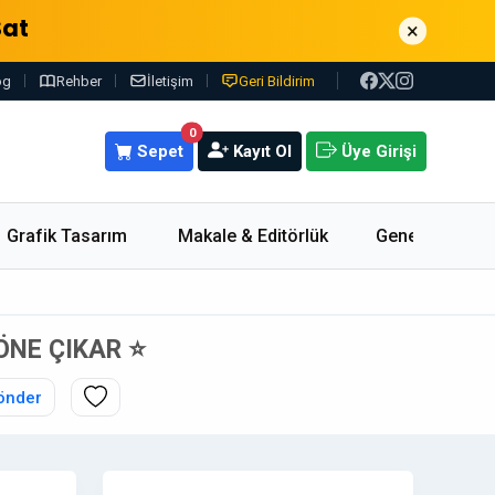
Sat
×
og
Rehber
İletişim
Geri Bildirim
0
Sepet
Kayıt Ol
Üye Girişi
Grafik Tasarım
Makale & Editörlük
Genel
NE ÇIKAR ⭐
önder