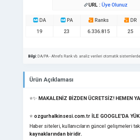
URL :
Üye Olunuz
DA
PA
Ranks
DR
19
23
6.336.815
25
Bilgi:
DA/PA - Ahrefs Rank vb. analiz verileri otomatik sistemlerde
Ürün Açıklaması
⭐✨
MAKALENİZ BİZDEN ÜCRETSİZ! HEMEN YA
⭐
ozgurhalkinsesi.com.tr İLE GOOGLE’DA Y
Haber siteleri, kullanıcıların güncel gelişmeleri tak
kaynaklarından biridir.