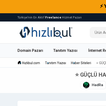
⚡ 
Türkiye'nin En Aktif
Freelance
Hizmet Pazarı
Domain Pazarı
Tanıtım Yazısı
İnternet R
Hızlıbul.com
Tanıtım Yazısı
Haber Siteleri
⭐ GÜÇ
⭐ GÜÇLÜ H
HadRa