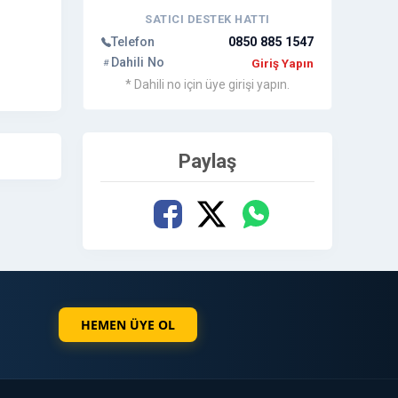
SATICI DESTEK HATTI
Telefon
0850 885 1547
inde
Dahili No
Giriş Yapın
* Dahili no için üye girişi yapın.
a
Paylaş
HEMEN ÜYE OL