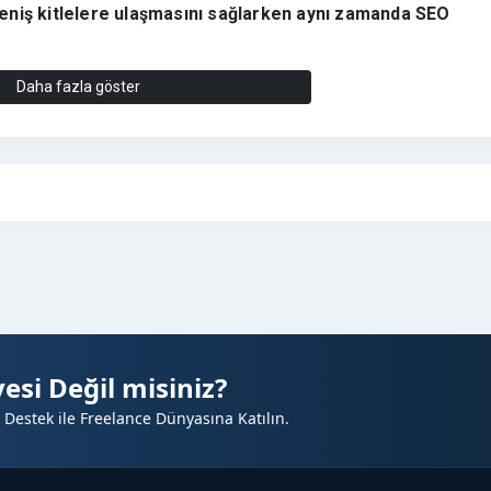
eniş kitlelere ulaşmasını sağlarken aynı zamanda SEO
om.tr
, farklı kategorilerde içerik tüketen kullanıcı kitlesi sayes
Daha fazla göster
ağlayan etkili bir yayın platformudur.
rın
Google sıralamalarını desteklerken aynı zamanda satış
 satışlarınızı artırmak için güçlü bir tanıtım fırsatı!
?
⭐
ı
yapısı
yeli
esi Değil misiniz?
 Destek ile Freelance Dünyasına Katılın.