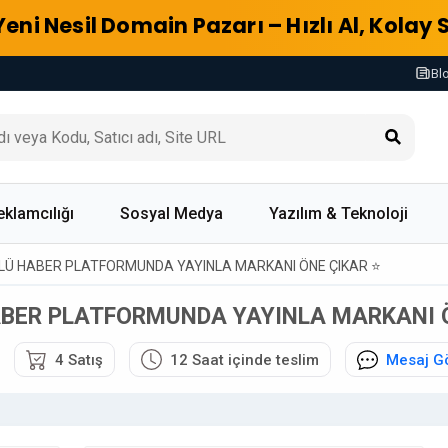
Yeni Nesil Domain Pazarı – Hızlı Al, Kolay 
Bl
eklamcılığı
Sosyal Medya
Yazılım & Teknoloji
LÜ HABER PLATFORMUNDA YAYINLA MARKANI ÖNE ÇIKAR ⭐
ABER PLATFORMUNDA YAYINLA MARKANI Ö
4 Satış
12 Saat içinde teslim
Mesaj G