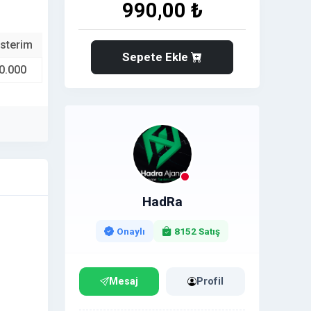
990,00 ₺
sterim
Sepete Ekle
0.000
HadRa
Onaylı
8152 Satış
Mesaj
Profil