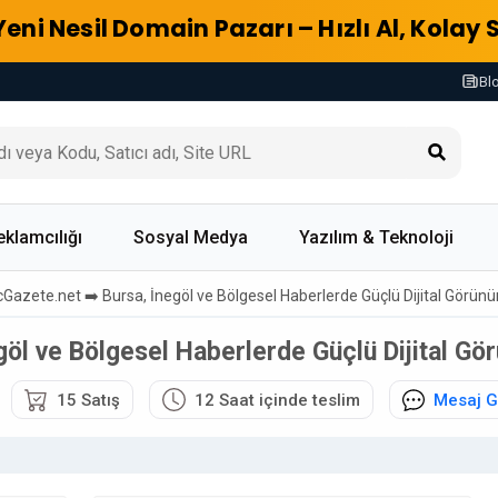
Yeni Nesil Domain Pazarı – Hızlı Al, Kolay 
Bl
eklamcılığı
Sosyal Medya
Yazılım & Teknoloji
Gazete.net ➡️ Bursa, İnegöl ve Bölgesel Haberlerde Güçlü Dijital Görünürl
l ve Bölgesel Haberlerde Güçlü Dijital Görü
15 Satış
12 Saat içinde teslim
Mesaj 