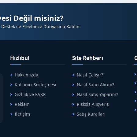
n tüm işletmeler
esi Değil misiniz?
 Destek ile Freelance Dünyasına Katılın.
Hızlıbul
Site Rehberi
örünür olmasını sağlar
Hakkımızda
Nasıl Çalışır?
A
ünürlük
Kullanıcı Sözleşmesi
Nasıl Satın Alırım?
B
ilde ulaşması
Gizlilik ve KVKK
Nasıl Satış Yaparım?
selir
Reklam
Risksiz Alışveriş
ğlar
İletişim
Satış Kuralları
R