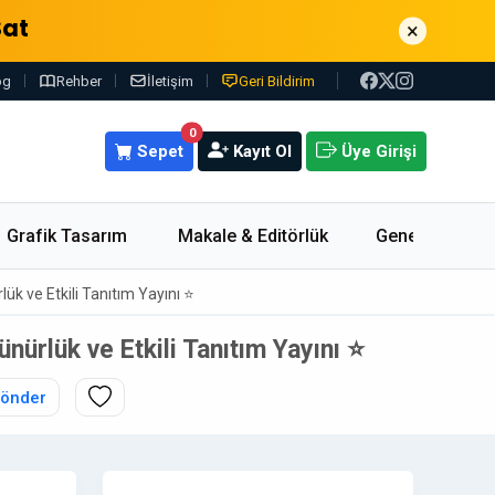
Sat
×
og
Rehber
İletişim
Geri Bildirim
0
Sepet
Kayıt Ol
Üye Girişi
Grafik Tasarım
Makale & Editörlük
Genel
ük ve Etkili Tanıtım Yayını ⭐
nürlük ve Etkili Tanıtım Yayını ⭐
Gönder