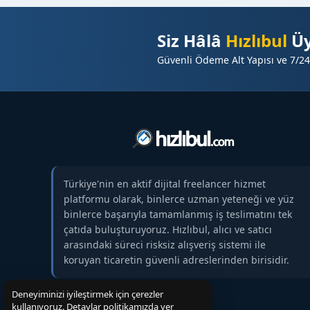
☑️ Kampanya, PR ve marka tanıtımı yapmak isteye
⭐
Hizmet İçeriği
Siz Hâlâ
Hızlıbul
Üy
✔️
SEO uyumlu tanıtım yazısı
Güvenli Ödeme Alt Yapısı ve 7/24
✔️
Dofollow link
ekleme
✔️ Görsel / medya desteği
✔️ Hızlı ve profesyonel yayın süreci
⭐
Bu Yayın Size Ne Sağlar?
☝️ Markanızın Bursa ve İnegöl bölgesinde
daha g
☑️ Arama motorlarında daha güçlü sıralamalar
Türkiye'nin en aktif dijital freelancer hizmet
☑️ Güçlü bir yerel haber platformunda prestijli gör
platformu olarak, binlerce uzman yeteneği ve yüz
☑️ Ürün ve hizmetlerinizin hedef kitleye hızlı şek
binlerce başarıyla tamamlanmış iş teslimatını tek
☑️
Dofollow backlink ile domain otoriteniz yük
çatıda buluşturuyoruz. Hızlıbul, alıcı ve satıcı
☑️ Trafik, bilinirlik ve etkileşim oranlarında artış sa
arasındaki süreci risksiz alışveriş sistemi ile
⭐
Yayın Süreci
koruyan ticaretin güvenli adreslerinden birisidir.
⏳ İçeriğiniz
kısa sürede yayına alınır
Deneyiminizi iyileştirmek için çerezler
✔️ Yayın süresi boyunca SEO etkisi devam eder
kullanıyoruz. Detaylar politikamızda yer