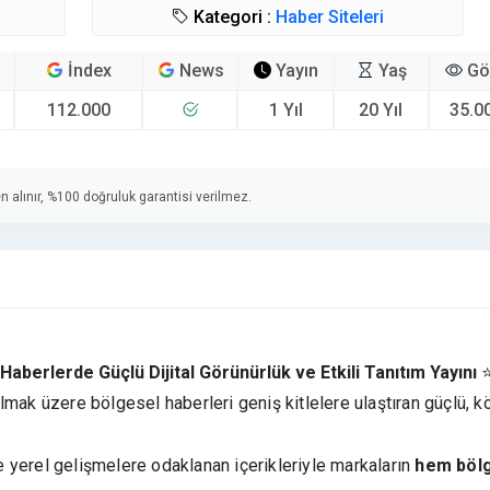
Kategori :
Haber Siteleri
İndex
News
Yayın
Yaş
Gö
112.000
1 Yıl
20 Yıl
35.0
n alınır, %100 doğruluk garantisi verilmez.
berlerde Güçlü Dijital Görünürlük ve Etkili Tanıtım Yayını
mak üzere bölgesel haberleri geniş kitlelere ulaştıran güçlü, k
 yerel gelişmelere odaklanan içerikleriyle markaların
hem böl