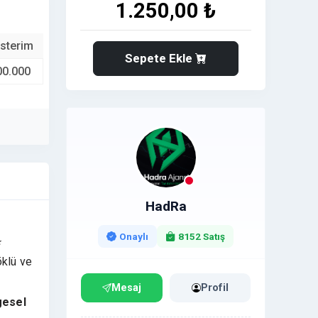
1.250,00 ₺
sterim
Sepete Ekle
00.000
HadRa
Onaylı
8152 Satış
⭐
öklü ve
Mesaj
Profil
gesel