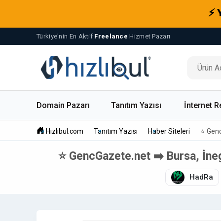
⚡ 
Türkiye'nin En Aktif
Freelance
Hizmet Pazarı
Domain Pazarı
Tanıtım Yazısı
İnternet R
Hızlıbul.com
Tanıtım Yazısı
Haber Siteleri
⭐ Genc
⭐ GencGazete.net ➡️ Bursa, İnegö
HadRa