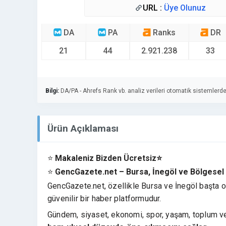
URL :
Üye Olunuz
DA
PA
Ranks
DR
21
44
2.921.238
33
Bilgi:
DA/PA - Ahrefs Rank vb. analiz verileri otomatik sistemlerde
Ürün Açıklaması
⭐
Makaleniz Bizden Ücretsiz⭐
⭐
GencGazete.net – Bursa, İnegöl ve Bölgesel Ha
GencGazete.net, özellikle Bursa ve İnegöl başta ol
güvenilir bir haber platformudur.
Gündem, siyaset, ekonomi, spor, yaşam, toplum ve