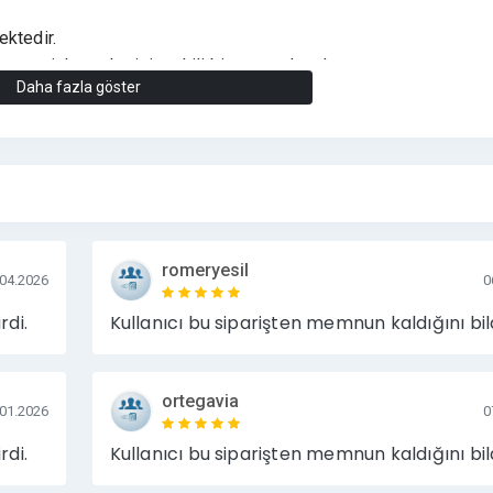
ktedir.
yen işletmeler için etkili bir yayın alanıdır.
Daha fazla göster
ik
romeryesil
ç
.04.2026
0
 artıran etkili yayın ortamı
rdi.
Kullanıcı bu siparişten memnun kaldığını bild
zmet sağlayıcıları
ortegavia
.01.2026
0
rdi.
Kullanıcı bu siparişten memnun kaldığını bild
ri