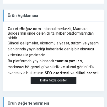
Ürün Açıklaması
GazeteBoğaz.com
, İstanbul merkezli, Marmara
Bölgesi’nin önde gelen dijital haber platformlarından
biridir.
Güncel gelişmeler, ekonomi, siyaset, turizm ve yaşam
alanlarında yayınladığı haberlerle geniş bir okuyucu
kitlesine ulaşmaktadır.
Bu platformda yayınlanacak
tanıtım yazıları
,
markanızı bölgesel güvenilirlik ve ulusal görünürlük
avantajıyla buluşturur,
SEO otoritesi
ve
dijital prestij
kazandırır.
Daha fazla göster
✅ SEO uyumlu tanıtım yazılarınız yayınlandığında:
✔️ Google sıralamalarında
görünürlük artışı sağlar
✔️ Dofollow link ile
kaliteli bağlantı etkisi oluşturur
Ürün Değerlendirmesi
✔️ Bölgesel ve ulusal erişim
kazandırır