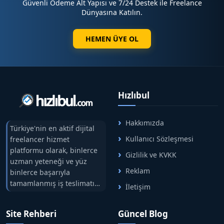
Güvenli Ödeme Alt Yapısı ve 7/24 Destek ile Freelance
Dünyasına Katılın.
hizmetlerinde
hızlı
,
güvenilir
ve
sonuç odaklı
şekilde yanınızdayız ⚡
HEMEN ÜYE OL
Hızlıbul
Hakkımızda
Türkiye'nin en aktif dijital
Kullanıcı Sözleşmesi
freelancer hizmet
platformu olarak, binlerce
Gizlilik ve KVKK
uzman yeteneği ve yüz
Reklam
binlerce başarıyla
tamamlanmış iş teslimatını
İletişim
tek çatıda buluşturuyoruz.
Hızlıbul, alıcı ve satıcı
Site Rehberi
Güncel Blog
arasındaki süreci risksiz