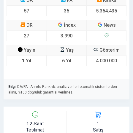
DA
PA
Ranks
57
36
5.354.435
DR
İndex
News
27
3.990
Yayın
Yaş
Gösterim
1 Yıl
6 Yıl
4.000.000
Bilgi:
DA/PA - Ahrefs Rank vb. analiz verileri otomatik sistemlerden
alınır, %100 doğruluk garantisi verilmez.
12 Saat
1
Teslimat
Satış