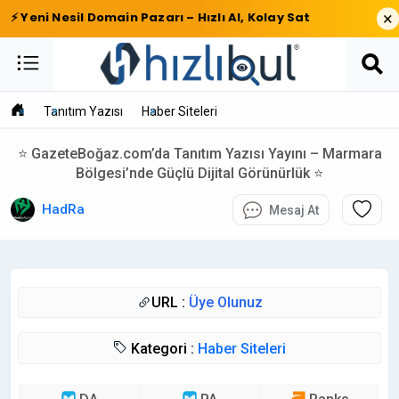
×
⚡ Yeni Nesil Domain Pazarı – Hızlı Al, Kolay Sat
Tanıtım Yazısı
Haber Siteleri
⭐ GazeteBoğaz.com’da Tanıtım Yazısı Yayını – Marmara
Bölgesi’nde Güçlü Dijital Görünürlük ⭐
HadRa
Mesaj At
URL :
Üye Olunuz
Kategori :
Haber Siteleri