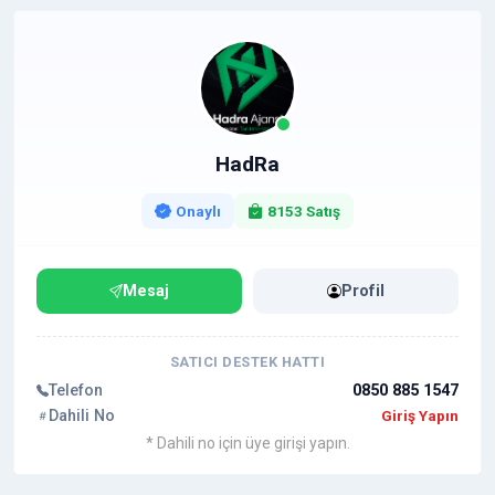
☑️ Google aramalarında öne çıkmayı sağlayan
etkili
yapı
⭐ Kimler İçin Uygundur?
☑️ Eskişehir merkezli işletmeler ve hizmet firmaları
☑️ Restoran, cafe ve yerel işletmeler
HadRa
☑️ Sağlık merkezleri ve klinikler
☑️ Eğitim kurumları ve kurs merkezleri
Onaylı
8153 Satış
☑️ E-ticaret ve dijital platformlar
☑️ Gayrimenkul ve proje tanıtımı yapan şirketler
Mesaj
Profil
☑️ Finans ve danışmanlık firmaları
⭐ Hizmet İçeriği
SATICI DESTEK HATTI
✔️
SEO uyumlu profesyonel tanıtım yazısı
Telefon
0850 885 1547
hazırlanması
Dahili No
Giriş Yapın
✔️ Tanıtım yazısı içerisinde
dofollow bağlantı
* Dahili no için üye girişi yapın.
ekleme