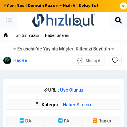
×
⚡ Yeni Nesil Domain Pazarı – Hızlı Al, Kolay Sat
Tanıtım Yazısı
Haber Siteleri
⭐ Eskişehir’de Yayınla Müşteri Kitlenizi Büyütün ⭐
HadRa
Mesaj At
URL :
Üye Olunuz
Kategori :
Haber Siteleri
DA
PA
Ranks