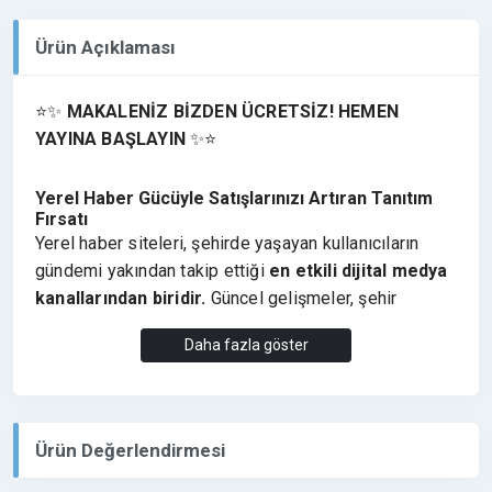
Ürün Açıklaması
⭐✨
MAKALENİZ BİZDEN ÜCRETSİZ! HEMEN
YAYINA BAŞLAYIN
✨⭐
Yerel Haber Gücüyle Satışlarınızı Artıran Tanıtım
Fırsatı
Yerel haber siteleri, şehirde yaşayan kullanıcıların
gündemi yakından takip ettiği
en etkili dijital medya
kanallarından biridir.
Güncel gelişmeler, şehir
haberleri ve yaşam içerikleri sayesinde markalar
Daha fazla göster
bulundukları bölgede doğrudan hedef kitleye
ulaşarak satışlarını artırma fırsatı elde eder.
Eskişehir ve çevresindeki gelişmeleri, yerel gündemi
ve güncel haberleri paylaşan
eskisehirhaber26.com
,
Ürün Değerlendirmesi
bölgedeki kullanıcılar tarafından aktif şekilde takip