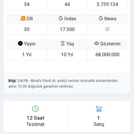
54
44
3.739.134
DR
İndex
News
30
17.300
Yayın
Yaş
Gösterim
1 Yıl
10 Yıl
68.000.000
Bilgi:
DA/PA - Ahrefs Rank vb. analiz verileri otomatik sistemlerden
alınır, %100 doğruluk garantisi verilmez.
12 Saat
1
Teslimat
Satış