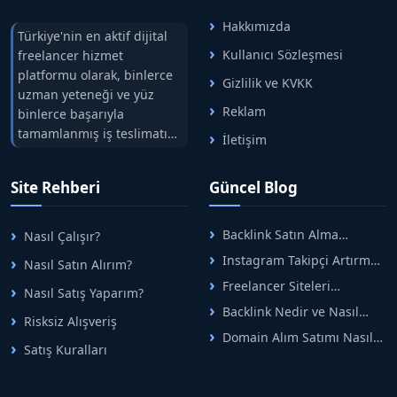
✔️ Zamanla
ek müşteri ve satış fırsatları oluşturur
Hakkımızda
✔️ Profesyonel kontrol ile içerik kalitesi korunur
Türkiye'nin en aktif dijital
Kullanıcı Sözleşmesi
freelancer hizmet
⭐ Yayın Politikası Uyarısı
platformu olarak, binlerce
Gizlilik ve KVKK
⛔ Yasalara aykırı içerikler yayınlanmaz
uzman yeteneği ve yüz
Reklam
⛔ Bahis, kumar ve müstehcen içerikler kabul edilmez
binlerce başarıyla
tamamlanmış iş teslimatını
İletişim
⛔ Telif ihlali içeren içerikler yayınlanmaz
tek çatıda buluşturuyoruz.
⭐ TÜM HABER SİTELERİMİZ & TANITIM YAYIN
Hızlıbul, alıcı ve satıcı
Site Rehberi
Güncel Blog
AĞIMIZ
arasındaki süreci risksiz
Tüm yayın yapabildiğimiz
haber siteleri,
alışveriş sistemi ile koruyan
ticaretin güvenli
fiyatlarımız ve kampanyalarımıza
aşağıdaki
Backlink Satın Alma
Nasıl Çalışır?
adreslerinden birisidir.
Rehberi: Güvenli SEO İçin
bağlantıdan ulaşabilirsiniz:
Instagram Takipçi Artırma
Nasıl Satın Alırım?
Doğru Adımlar
Yöntemleri: Organik Büyüme
▶️
https://www.hizlibul.com/profil/hadra/
Freelancer Siteleri
Nasıl Satış Yaparım?
Rehberi
Arasında Doğru Seçim Nasıl
✨
Profesyonel Tanıtım Yazısı & Backlink Hizmeti
Backlink Nedir ve Nasıl
Yapılır
Risksiz Alışveriş
Alınır? Etkili Yöntemler
✨
PR – Dijital Basın Çalışmaları
Domain Alım Satımı Nasıl
Satış Kuralları
Yapılır? Adım Adım Güncel
✨
SEO Odaklı Backlink Çözümleri
Rehber
✨
Marka & Kurumsal İmaj Yönetimi