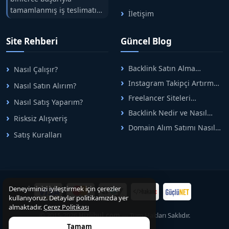
tamamlanmış iş teslimatını
İletişim
tek çatıda buluşturuyoruz.
Hızlıbul, alıcı ve satıcı
Site Rehberi
Güncel Blog
arasındaki süreci risksiz
alışveriş sistemi ile koruyan
ticaretin güvenli
Backlink Satın Alma
Nasıl Çalışır?
adreslerinden birisidir.
Rehberi: Güvenli SEO İçin
Instagram Takipçi Artırma
Nasıl Satın Alırım?
Doğru Adımlar
Yöntemleri: Organik Büyüme
Freelancer Siteleri
Nasıl Satış Yaparım?
Rehberi
Arasında Doğru Seçim Nasıl
Backlink Nedir ve Nasıl
Yapılır
Risksiz Alışveriş
Alınır? Etkili Yöntemler
Domain Alım Satımı Nasıl
Satış Kuralları
Yapılır? Adım Adım Güncel
Rehber
Deneyiminizi iyileştirmek için çerezler
kullanıyoruz. Detaylar politikamızda yer
almaktadır.
Çerez Politikası
© 2015-2026
Hizlibul.com
— Tüm Hakları Saklıdır.
Tamam