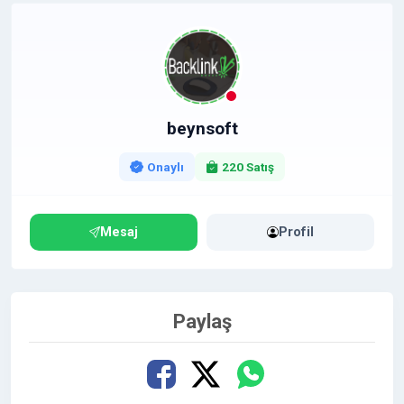
beynsoft
Onaylı
220 Satış
Mesaj
Profil
Paylaş