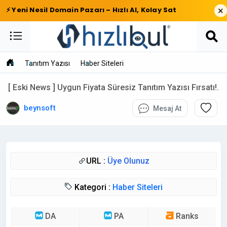
×
⚡ Yeni Nesil Domain Pazarı – Hızlı Al, Kolay Sat
Tanıtım Yazısı
Haber Siteleri
[ Eski News ] Uygun Fiyata Süresiz Tanıtım Yazısı Fırsatı!.
beynsoft
Mesaj At
URL :
Üye Olunuz
Kategori :
Haber Siteleri
DA
PA
Ranks