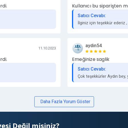
rdi.
Kullanıcı bu siparişten m
Satıcı Cevabı:
İlginiz için teşekkür ederiz ,
aydin54
11.10.2023
rdi.
Emeğinize saglik
Satıcı Cevabı:
Çok teşekkürler Aydın bey, 
Daha Fazla Yorum Göster
esi Değil misiniz?