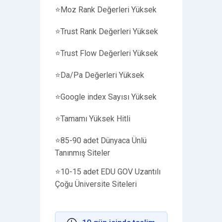
⭐️Moz Rank Değerleri Yüksek
r kelime, yarısına ise linkinizi ekletebilirsiniz.
⭐️Trust Rank Değerleri Yüksek
ez. (ş,ü,ç,ğ gibi karakterler desteklemez, s,u,c,g şeklinde eklen
⭐️Trust Flow Değerleri Yüksek
. isterseniz çalışmadan sonra kendiniz ping yapabilirsiniz. inde
⭐️Da/Pa Değerleri Yüksek
inden indexlenmesi siteniz için daha yararlı olacaktır.
⭐️Google index Sayısı Yüksek
 süresi bayram tatilleri hariç paket başına ortalama 15 gündür.
( 
eleri bazen yeniliyoruz, bundan ötürü 3-5 gün uzayabilmektedir)
⭐️Tamamı Yüksek Hitli
⭐85-90 adet Dünyaca Ünlü
ma için istenen bilgiler;
Tanınmış Siteler
Site adres:
⭐️10-15 adet EDU GOV Uzantılı
1 anahtar kelime:
Çoğu Üniversite Siteleri
 içermeyen 20 kelime açıklama:
⭐️TOPLAM 100 Siteden Backlink
Çalışması