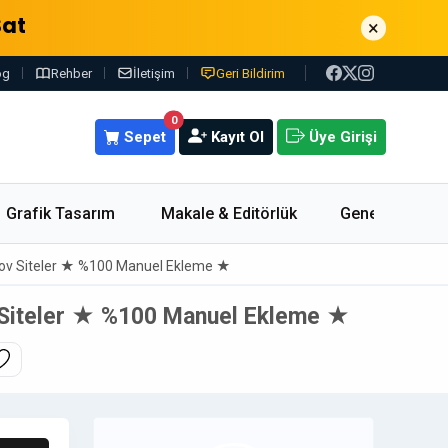
Sat
×
og
Rehber
İletişim
Geri Bildirim
0
Sepet
Kayıt Ol
Üye Girişi
Grafik Tasarım
Makale & Editörlük
Genel
Gov Siteler ★ %100 Manuel Ekleme ★
 Siteler ★ %100 Manuel Ekleme ★