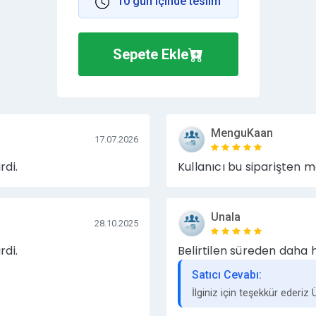
10 gün içinde teslim
Saygılarımla...
Sepete Ekle
MenguKaan
17.07.2026
rdi.
Kullanıcı bu siparişten m
Unala
28.10.2025
rdi.
Belirtilen süreden daha 
Satıcı Cevabı:
İlginiz için teşekkür ederiz 