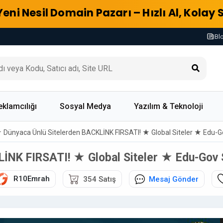
Yeni Nesil Domain Pazarı – Hızlı Al, Kolay 
Bl
eklamcılığı
Sosyal Medya
Yazılım & Teknoloji
 Dünyaca Ünlü Sitelerden BACKLİNK FIRSATI! ★ Global Siteler ★ Edu-
LİNK FIRSATI! ★ Global Siteler ★ Edu-Gov
R10Emrah
354 Satış
Mesaj Gönder