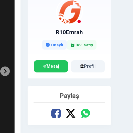
R10Emrah
Onaylı
361 Satış
Mesaj
Profil
Paylaş