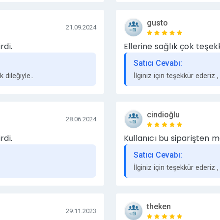
gusto
21.09.2024
rdi.
Ellerine sağlık çok teşek
Satıcı Cevabı:
 dileğiyle..
İlginiz için teşekkür ederiz ,
cindioğlu
28.06.2024
rdi.
Kullanıcı bu siparişten m
Satıcı Cevabı:
İlginiz için teşekkür ederiz ,
theken
29.11.2023