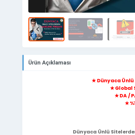
Ürün Açıklaması
★ Dünyaca Ünlü 
★ Global 
★ DA / P
★ %
Dünyaca Ünlü Sitelerden 