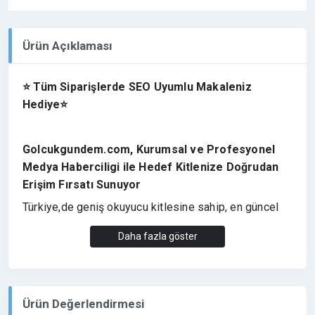
Ürün Açıklaması
⭐ Tüm Siparişlerde SEO Uyumlu Makaleniz
Hediye⭐
Golcukgundem.com, Kurumsal ve Profesyonel
Medya Haberciligi ile Hedef Kitlenize Doğrudan
Erişim Fırsatı Sunuyor
Türkiye,de geniş okuyucu kitlesine sahip, en güncel
gelişmeleri ve son dakika haberleri uzman kadrosu
Daha fazla göster
ile ziyaretçilerine aktaran
etkin bir habercilik
anlayışına sahiptir
. Siyaset, spor, ekonomi ve
gündeme dair en çarpıcı haberleri ile bölgede
ziyaretçi trafigi elde ederek, tanıtım yazılarınızda
Ürün Değerlendirmesi
yüksek dijital görünürlük saglar ve etkili bir
PR