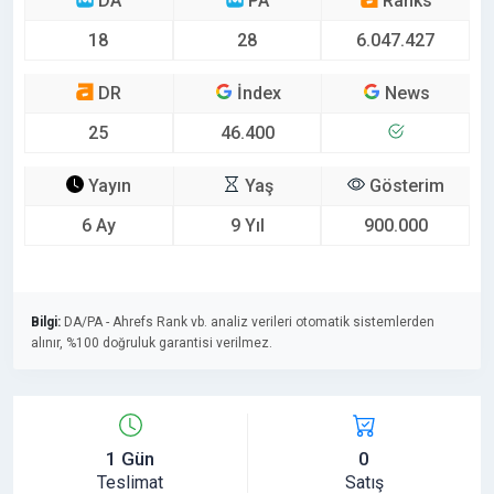
DA
PA
Ranks
18
28
6.047.427
DR
İndex
News
25
46.400
Yayın
Yaş
Gösterim
6 Ay
9 Yıl
900.000
Bilgi:
DA/PA - Ahrefs Rank vb. analiz verileri otomatik sistemlerden
alınır, %100 doğruluk garantisi verilmez.
1 Gün
0
Teslimat
Satış