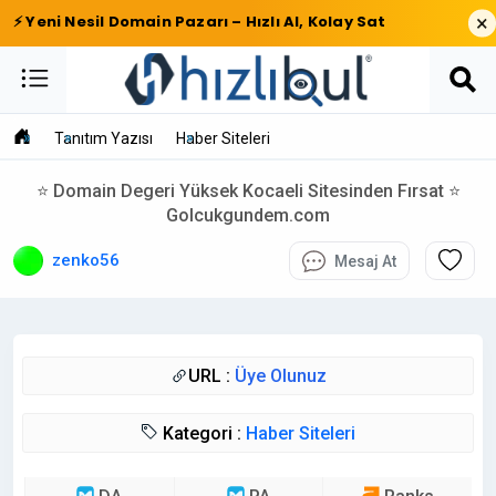
×
⚡ Yeni Nesil Domain Pazarı – Hızlı Al, Kolay Sat
Tanıtım Yazısı
Haber Siteleri
⭐ Domain Degeri Yüksek Kocaeli Sitesinden Fırsat ⭐
Golcukgundem.com
zenko56
Mesaj At
URL :
Üye Olunuz
Kategori :
Haber Siteleri