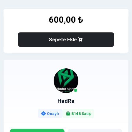
⭐
➡️
Diyarbakır ve çevre illerde bilinirliğini artırmak
600,00 ₺
isteyen tüm işletmeler için güçlü bir tanıtım
fırsatıdır.
⭐ Neden Diyarbakır Yeni Gün?
Sepete Ekle
✅
Diyarbakır ve çevresinde yüksek organik
ziyaretçi trafiği
⬆️
Haber içerikleri içerisinde doğal şekilde
entegre edilen tanıtım görünürlüğü
☑️
Dofollow bağlantı ile güçlü SEO avantajı
☑️
Bölgesel ve ulusal marka bilinirliğini artıran
güvenilir yayın ortamı
HadRa
☑️
Google arama sonuçlarında güçlü index
avantajı
Onaylı
8148 Satış
⭐ Kimler İçin Uygundur?
☑️
Diyarbakır merkezli işletmeler, mağazalar ve