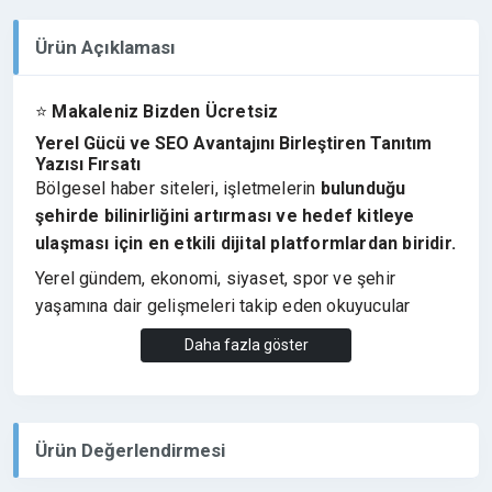
Ürün Açıklaması
⭐
Makaleniz Bizden Ücretsiz
Yerel Gücü ve SEO Avantajını Birleştiren Tanıtım
Yazısı Fırsatı
Bölgesel haber siteleri, işletmelerin
bulunduğu
şehirde bilinirliğini artırması ve hedef kitleye
ulaşması için en etkili dijital platformlardan biridir.
Yerel gündem, ekonomi, siyaset, spor ve şehir
yaşamına dair gelişmeleri takip eden okuyucular
sayesinde bu tür haber siteleri
yüksek etkileşim ve
Daha fazla göster
güvenilir bir okuyucu kitlesi
oluşturur.
Bu nedenle
diyarbakiryenigun.com
üzerinde
yayınlanan tanıtım yazıları, markaların hem
bölgesel
Ürün Değerlendirmesi
görünürlüğünü artırır
hem de
SEO çalışmalarına
güçlü katkı sağlayan etkili bir PR çalışması
sunar.