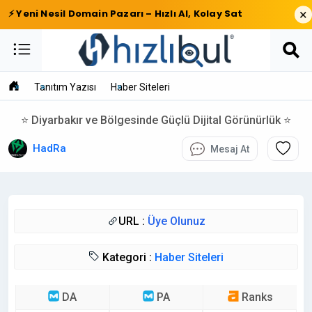
×
⚡ Yeni Nesil Domain Pazarı – Hızlı Al, Kolay Sat
Tanıtım Yazısı
Haber Siteleri
⭐ Diyarbakır ve Bölgesinde Güçlü Dijital Görünürlük ⭐
HadRa
Mesaj At
URL :
Üye Olunuz
Kategori :
Haber Siteleri
DA
PA
Ranks