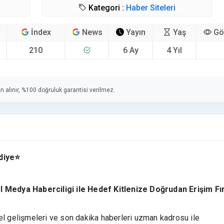
Kategori :
Haber Siteleri
İndex
News
Yayın
Yaş
Gö
210
6 Ay
4 Yıl
n alınır, %100 doğruluk garantisi verilmez.
diye⭐
Medya Haberciligi ile Hedef Kitlenize Doğrudan Erişim Fır
el gelişmeleri ve son dakika haberleri uzman kadrosu ile