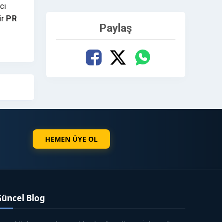
cı
ir
PR
Paylaş
ik bir
aj
HEMEN ÜYE OL
Güncel Blog