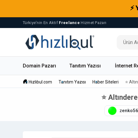
⚡ 
Türkiye'nin En Aktif
Freelance
Hizmet Pazarı
Domain Pazarı
Tanıtım Yazısı
İnternet R
Hızlıbul.com
Tanıtım Yazısı
Haber Siteleri
⭐ Altı
⭐ Altındere
zenko5