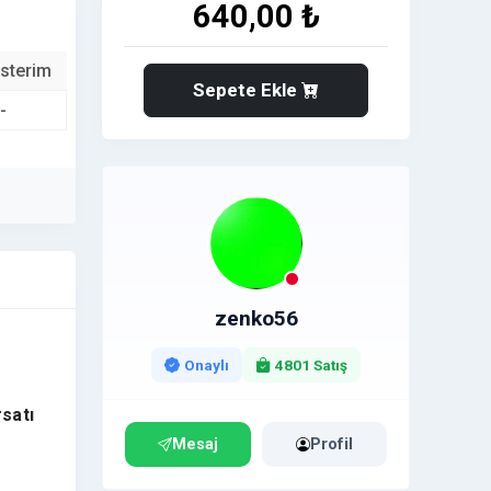
640,00 ₺
sterim
Sepete Ekle
-
zenko56
Onaylı
4801 Satış
satı
Mesaj
Profil