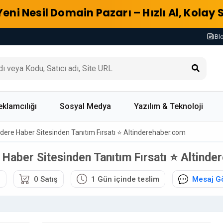
Yeni Nesil Domain Pazarı – Hızlı Al, Kolay 
Bl
eklamcılığı
Sosyal Medya
Yazılım & Teknoloji
ndere Haber Sitesinden Tanıtım Fırsatı ⭐ Altinderehaber.com
 Haber Sitesinden Tanıtım Fırsatı ⭐ Altind
6
0 Satış
1 Gün içinde teslim
Mesaj G