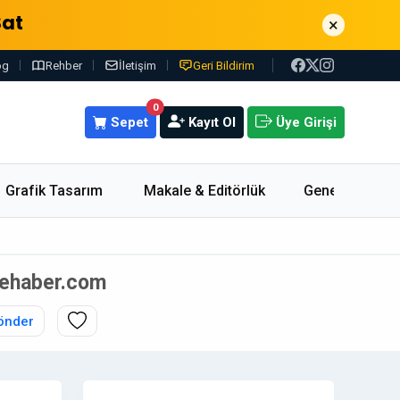
Sat
×
og
Rehber
İletişim
Geri Bildirim
0
Sepet
Kayıt Ol
Üye Girişi
Grafik Tasarım
Makale & Editörlük
Genel
erehaber.com
önder