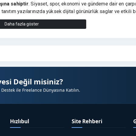
ışına sahiptir
. Siyaset, spor, ekonomi ve gündeme dair en çarpı
 tanıtım yazılarınızda yüksek dijital görünürlük saglar ve etkili b
Daha fazla göster
ilinirliğinizi, itibarınızı ve
SEO performansınızı artıran
stratej
 doğrudan etkileşim fırsatı yaratarak markanız için pozitif bir im
nlı Şekilde Artırmada altinderehaber.com, un Güçlü Etkisi
esi Değil misiniz?
 Destek ile Freelance Dünyasına Katılın.
lar ?
Hızlıbul
Site Rehberi
üçlü duruş