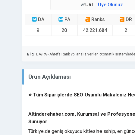
URL :
Üye Olunuz
DA
PA
Ranks
DR
9
20
42.221.684
2
Bilgi:
DA/PA - Ahrefs Rank vb. analiz verileri otomatik sistemlerde
Ürün Açıklaması
⭐ Tüm Siparişlerde SEO Uyumlu Makaleniz He
Altinderehaber.com, Kurumsal ve Profesyonel 
Sunuyor
Türkiye,de geniş okuyucu kitlesine sahip, en günc