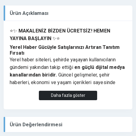
Ürün Açıklaması
⭐✨
MAKALENİZ BİZDEN ÜCRETSİZ! HEMEN
YAYINA BAŞLAYIN
✨⭐
Yerel Haber Gücüyle Satışlarınızı Artıran Tanıtım
Fırsatı
Yerel haber siteleri, şehirde yaşayan kullanıcıların
gündemi yakından takip ettiği
en güçlü dijital medya
kanallarından biridir.
Güncel gelişmeler, şehir
haberleri, ekonomi ve yaşam içerikleri sayesinde
markalar
bulundukları bölgede doğrudan hedef
Daha fazla göster
kitleye ulaşarak satışlarını artırma fırsatı elde
eder.
Afyon ve çevresindeki gelişmeleri, yerel gündemi ve
güncel haberleri paylaşan
afyon sitemiz
, bölgedeki
Ürün Değerlendirmesi
kullanıcılar tarafından aktif şekilde takip edilen güçlü