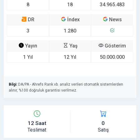
8
18
34.965.483
DR
İndex
News
3
1.280
Yayın
Yaş
Gösterim
1 Yıl
12 Yıl
50.000.000
Bilgi:
DA/PA - Ahrefs Rank vb. analiz verileri otomatik sistemlerden
alınır, %100 doğruluk garantisi verilmez.
12 Saat
0
Teslimat
Satış