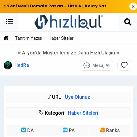
×
⚡ Yeni Nesil Domain Pazarı – Hızlı Al, Kolay Sat
Tanıtım Yazısı
Haber Siteleri
⭐ Afyon’da Müşterilerinize Daha Hızlı Ulaşın ⭐
HadRa
Mesaj At
URL :
Üye Olunuz
Kategori :
Haber Siteleri
DA
PA
Ranks