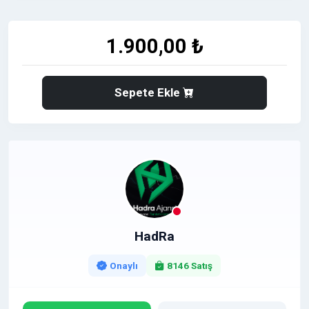
markaların
Afşin ve çevresinde bilinirliğini
artırırken aynı zamanda SEO çalışmalarını
destekleyen güçlü bir dijital PR fırsatı sunar.
⭐
1.900,00 ₺
➡️
Afşin ve çevresinde müşteri kitlesini büyütmek
isteyen işletmeler için güçlü bir tanıtım fırsatıdır.
Sepete Ekle
⭐ Neden AfsinHaber.com?
✅ Afşin ve çevresinde
yerel okuyucu kitlesine
ulaşma avantajı
⬆️ Haber içerikleri içerisinde
doğal şekilde
konumlandırılan tanıtım görünürlüğü
☑️ Dofollow bağlantı ile
SEO çalışmalarına katkı
☑️ Yerel medya gücü sayesinde
hedef kitleye
HadRa
doğrudan erişim
☑️ Google aramalarında görünürlüğü destekleyen
Onaylı
8146 Satış
güçlü içerik altyapısı
⭐ Kimler İçin Uygundur?