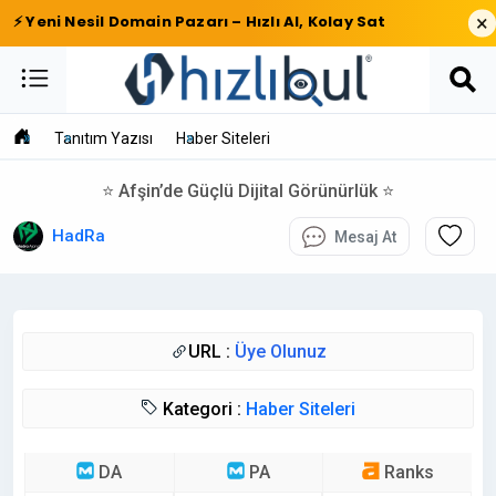
×
⚡ Yeni Nesil Domain Pazarı – Hızlı Al, Kolay Sat
Tanıtım Yazısı
Haber Siteleri
⭐ Afşin’de Güçlü Dijital Görünürlük ⭐
HadRa
Mesaj At
URL :
Üye Olunuz
Kategori :
Haber Siteleri
DA
PA
Ranks