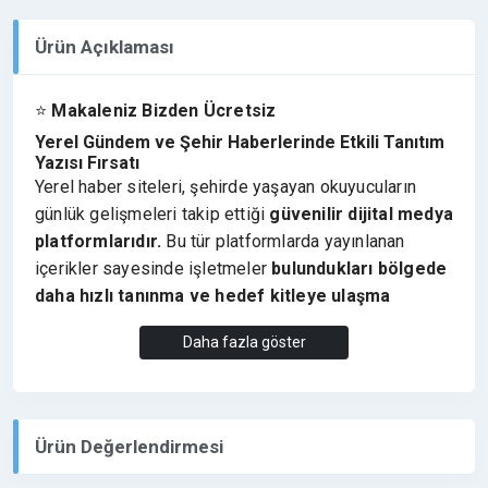
Ürün Açıklaması
⭐
Makaleniz Bizden Ücretsiz
Yerel Gündem ve Şehir Haberlerinde Etkili Tanıtım
Yazısı Fırsatı
Yerel haber siteleri, şehirde yaşayan okuyucuların
günlük gelişmeleri takip ettiği
güvenilir dijital medya
platformlarıdır.
Bu tür platformlarda yayınlanan
içerikler sayesinde işletmeler
bulundukları bölgede
daha hızlı tanınma ve hedef kitleye ulaşma
avantajı elde eder.
Daha fazla göster
Afşin ve çevresindeki gelişmeleri, şehir gündemini,
yerel haberleri ve toplumsal konuları paylaşan
afsinhaber.com
, bölgedeki gelişmeleri takip eden
geniş bir okuyucu kitlesine hitap etmektedir. Bu
Ürün Değerlendirmesi
nedenle platform üzerinde yayınlanan tanıtım yazıları,