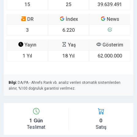
15
25
39.639.491
DR
İndex
News
3
6.220
Yayın
Yaş
Gösterim
1 Yıl
18 Yıl
62.000.000
Bilgi:
DA/PA - Ahrefs Rank vb. analiz verileri otomatik sistemlerden
alınır, %100 doğruluk garantisi verilmez.
1 Gün
0
Teslimat
Satış