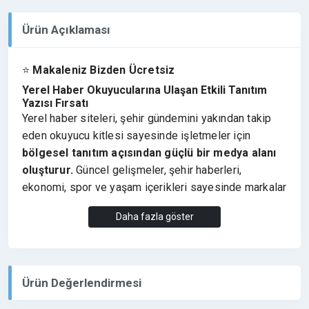
Ürün Açıklaması
⭐
Makaleniz Bizden Ücretsiz
Yerel Haber Okuyucularına Ulaşan Etkili Tanıtım
Yazısı Fırsatı
Yerel haber siteleri, şehir gündemini yakından takip
eden okuyucu kitlesi sayesinde işletmeler için
bölgesel tanıtım açısından güçlü bir medya alanı
oluşturur.
Güncel gelişmeler, şehir haberleri,
ekonomi, spor ve yaşam içerikleri sayesinde markalar
bulundukları bölgede daha fazla görünürlük elde
Daha fazla göster
eder.
Afşin ve çevresindeki gelişmeleri, yerel gündemi ve
güncel haberleri paylaşan
afsinhabermerkezi.com
,
bölgedeki haberleri takip eden geniş bir okuyucu
Ürün Değerlendirmesi
kitlesine hitap etmektedir. Bu nedenle platform