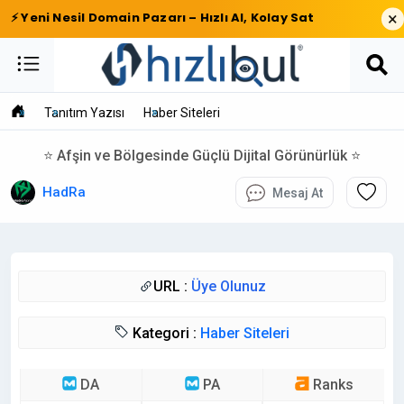
×
⚡ Yeni Nesil Domain Pazarı – Hızlı Al, Kolay Sat
Tanıtım Yazısı
Haber Siteleri
⭐ Afşin ve Bölgesinde Güçlü Dijital Görünürlük ⭐
HadRa
Mesaj At
URL :
Üye Olunuz
Kategori :
Haber Siteleri
DA
PA
Ranks