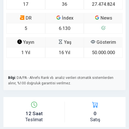
17
36
27.474.824
DR
İndex
News
5
6.130
Yayın
Yaş
Gösterim
1 Yıl
16 Yıl
50.000.000
Bilgi:
DA/PA - Ahrefs Rank vb. analiz verileri otomatik sistemlerden
alınır, %100 doğruluk garantisi verilmez.
12 Saat
0
Teslimat
Satış