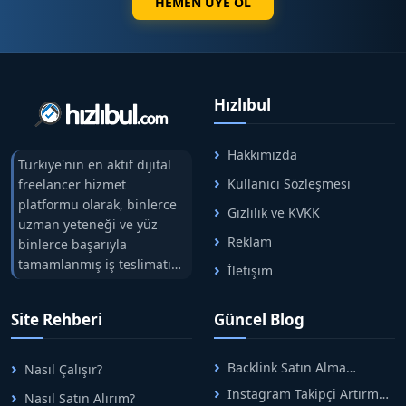
HEMEN ÜYE OL
Hızlıbul
Hakkımızda
Türkiye'nin en aktif dijital
Kullanıcı Sözleşmesi
freelancer hizmet
platformu olarak, binlerce
Gizlilik ve KVKK
uzman yeteneği ve yüz
Reklam
binlerce başarıyla
tamamlanmış iş teslimatını
İletişim
tek çatıda buluşturuyoruz.
Hızlıbul, alıcı ve satıcı
Site Rehberi
Güncel Blog
arasındaki süreci risksiz
alışveriş sistemi ile koruyan
ticaretin güvenli
Backlink Satın Alma
Nasıl Çalışır?
adreslerinden birisidir.
Rehberi: Güvenli SEO İçin
Instagram Takipçi Artırma
Nasıl Satın Alırım?
Doğru Adımlar