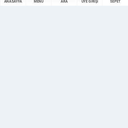
ANASAYFA
MENÜ
ARA
ÜYE GIRIŞI
SEPET
zombie
24.12.2021
Kullanıcı bu siparişten memnun kaldığını bildirdi.
İlgili Ürün:
En iyi Kadın Sitesi Süper Fırsat!
okann
06.12.2021
Kullanıcı bu siparişten memnun kaldığını bildirdi.
İlgili Ürün:
Türkiyenin En Büyük Tematik Haber Sitesi
okann
18.11.2021
Kullanıcı bu siparişten memnun kaldığını bildirdi.
İlgili Ürün:
Ürün satışa kapatıldı