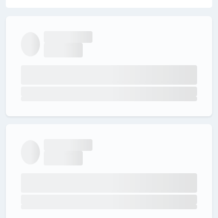
BusKirala
14.04.2024
Kullanıcı bu siparişten memnun kaldığını bildirdi.
İlgili Ürün:
Türkiyenin En Büyük Tematik Haber Sitesi
rbayoglu
15.02.2024
Kullanıcı bu siparişten memnun kaldığını bildirdi.
İlgili Ürün:
Ürün satışa kapatıldı
okann
09.10.2023
Kullanıcı bu siparişten memnun kaldığını bildirdi.
İlgili Ürün:
Türkiyenin En Büyük Tematik Haber Sitesi