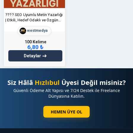
???? SEO Uyumlu Metin Yazarlığı
| Etkili, Hedef Odaklı ve Özgün
İçerikler!
westmedya
100 Kelime
6,80 ₺
Detaylar
Siz Hâlâ
Hızlıbul
Üyesi Değil misiniz?
Güvenli Ödeme Alt Yapısı ve 7/24 Destek ile Freelance
Dünyasına Katılın.
HEMEN ÜYE OL