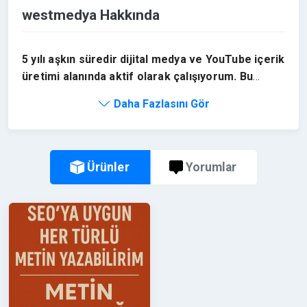
westmedya Hakkında
5 yılı aşkın süredir dijital medya ve YouTube içerik
üretimi alanında aktif olarak çalışıyorum. Bu
süreçte farklı nişlerde birçok kanal kurup
Daha Fazlasını Gör
büyüttüm ve başarılı şekilde satışlarını
gerçekleştirdim. Kanal geliştirme, içerik
stratejisi ve algoritma odaklı büyüme konusunda
deneyimliyim. Amacım, hazır ve potansiyelli
Ürünler
Yorumlar
projeleri doğru kişilerle buluşturmak.