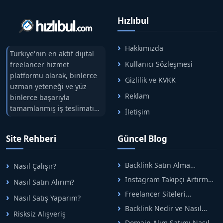
Hızlıbul
Hakkımızda
Türkiye'nin en aktif dijital
Kullanıcı Sözleşmesi
freelancer hizmet
platformu olarak, binlerce
Gizlilik ve KVKK
uzman yeteneği ve yüz
Reklam
binlerce başarıyla
tamamlanmış iş teslimatını
İletişim
tek çatıda buluşturuyoruz.
Hızlıbul, alıcı ve satıcı
Site Rehberi
Güncel Blog
arasındaki süreci risksiz
alışveriş sistemi ile koruyan
ticaretin güvenli
Backlink Satın Alma
Nasıl Çalışır?
adreslerinden birisidir.
Rehberi: Güvenli SEO İçin
Instagram Takipçi Artırma
Nasıl Satın Alırım?
Doğru Adımlar
Yöntemleri: Organik Büyüme
Freelancer Siteleri
Nasıl Satış Yaparım?
Rehberi
Arasında Doğru Seçim Nasıl
Backlink Nedir ve Nasıl
Yapılır
Risksiz Alışveriş
Alınır? Etkili Yöntemler
Domain Alım Satımı Nasıl