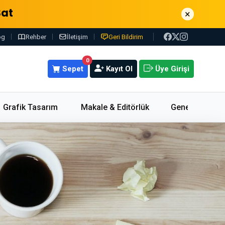
Sat
×
og
Rehber
İletişim
Geri Bildirim
0
Sepet
Kayıt Ol
Üye Girişi
Grafik Tasarım
Makale & Editörlük
Genel