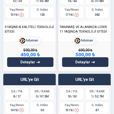
12 / 24
1 / 65.3M
14 / 44
4 / 31.6M
Yaş/News
Yaş/News
G. Index
G. Index
13 Yıl /
17 Yıl /
135
382
5 YAŞINDA KALİTELİ TEKNOLOJİ
TANINMIŞ VE ALANINDA LİDER
SİTESİ
11 YAŞINDA TEKNOLOJİ SİTESİ
hduman
hduman
500,00 ₺
600,00 ₺
450,00 ₺
500,00 ₺
Detaylar
Detaylar
URL'ye Git
URL'ye Git
DA / PA
DR / RANK
DA / PA
DR / RANK
8 / 17
0 / 97.3M
10 / 30
1 / 52.7M
Yaş/News
Yaş/News
G. Index
G. Index
14 Yıl /
15 Yıl /
50
87