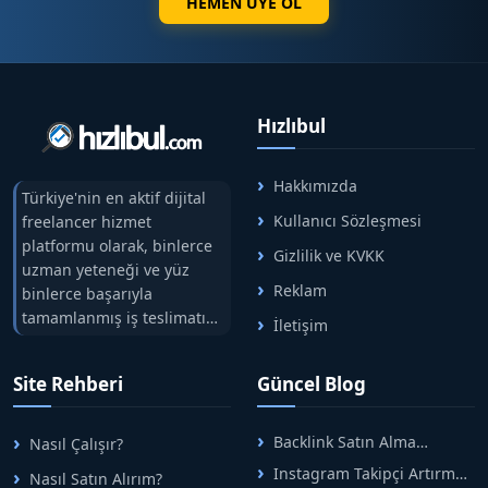
HEMEN ÜYE OL
Hızlıbul
Hakkımızda
Türkiye'nin en aktif dijital
Kullanıcı Sözleşmesi
freelancer hizmet
platformu olarak, binlerce
Gizlilik ve KVKK
uzman yeteneği ve yüz
Reklam
binlerce başarıyla
tamamlanmış iş teslimatını
İletişim
tek çatıda buluşturuyoruz.
Hızlıbul, alıcı ve satıcı
Site Rehberi
Güncel Blog
arasındaki süreci risksiz
alışveriş sistemi ile koruyan
ticaretin güvenli
Backlink Satın Alma
Nasıl Çalışır?
adreslerinden birisidir.
Rehberi: Güvenli SEO İçin
Instagram Takipçi Artırma
Nasıl Satın Alırım?
Doğru Adımlar