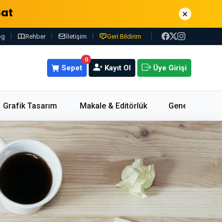
Sat
×
og
Rehber
İletişim
Geri Bildirim
0
Sepet
Kayıt Ol
Üye Girişi
Grafik Tasarım
Makale & Editörlük
Genel