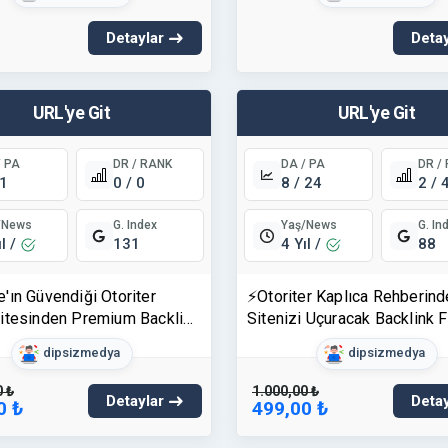
Detaylar
Detay
URL'ye Git
URL'ye Git
/ PA
DR / RANK
DA / PA
DR /
 1
0 / 0
8 / 24
2 / 
/News
Yaş/News
G. Index
G. In
ıl /
4 Yıl /
131
88
'ın Güvendiği Otoriter
⚡Otoriter Kaplıca Rehberind
itesinden Premium Backlink
Sitenizi Uçuracak Backlink Fı
 (News Kayıtlı)
(News Kayıtlı & Organik)
dipsizmedya
dipsizmedya
0 ₺
1.000,00 ₺
Detaylar
Detay
0 ₺
499,00 ₺