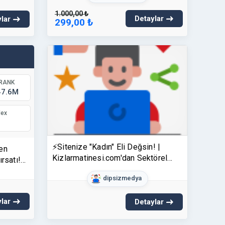
1.000,00 ₺
Detaylar
lar
299,00 ₺
 RANK
47.6M
dex
⚡Sitenize "Kadın" Eli Değsin! |
en
Kizlarmatinesi.com'dan Sektörel
rsatı!
Site Geneli (Footer) Link
dipsizmedya
lar
Detaylar