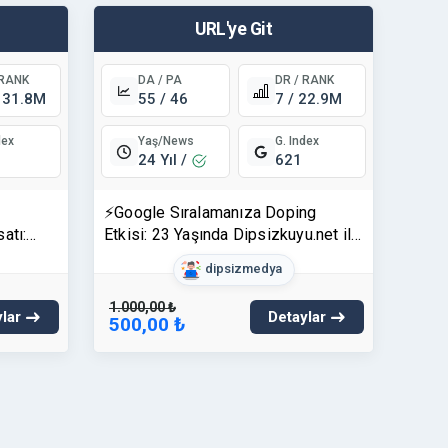
URL'ye Git
 RANK
DA / PA
DR / RANK
131.8M
55 / 46
7 / 22.9M
Yaş/News
dex
G. Index
24 Yıl /
621
⚡Google Sıralamanıza Doping
atı:
Etkisi: 23 Yaşında Dipsizkuyu.net ile
Zirveye Oynayın!
dipsizmedya
1.000,00 ₺
lar
Detaylar
500,00 ₺