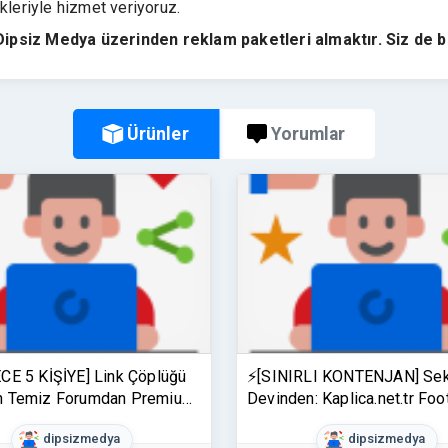
kleriyle hizmet veriyoruz.
Dipsiz Medya üzerinden reklam paketleri almaktır. Siz de b
Ürünler
Yorumlar
CE 5 KİŞİYE] Link Çöplüğü
⚡[SINIRLI KONTENJAN] Sek
n Temiz Forumdan Premium
Devinden: Kaplica.net.tr Foo
ırsatı
ile Otoriteyi Sitenize Taşıyın
dipsizmedya
dipsizmedya
Wide)