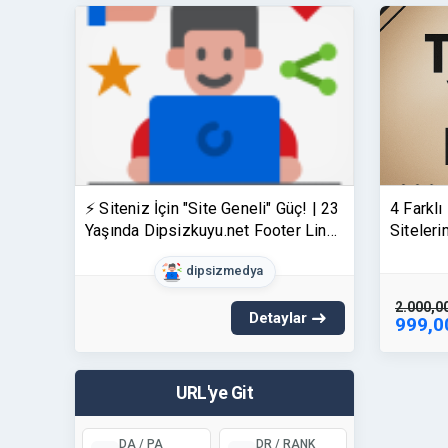
⚡ Siteniz İçin "Site Geneli" Güç! | 23
4 Farklı
Yaşında Dipsizkuyu.net Footer Link
Siteleri
(Sınırlı Kota)
Google'
dipsizmedya
2.000,0
Detaylar
999,0
URL'ye Git
DA / PA
DR / RANK