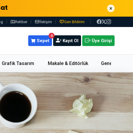
Sat
×
og
Rehber
İletişim
Geri Bildirim
0
Sepet
Kayıt Ol
Üye Girişi
Grafik Tasarım
Makale & Editörlük
Genel