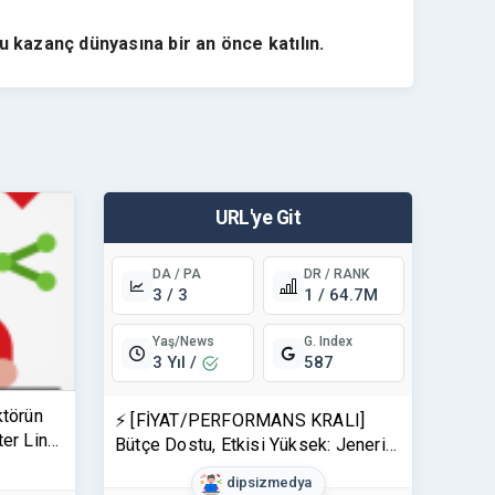
u kazanç dünyasına bir an önce katılın.
URL'ye Git
DA / PA
DR / RANK
3 / 3
1 / 64.7M
Yaş/News
G. Index
3 Yıl /
587
törün
⚡ [FİYAT/PERFORMANS KRALI]
ter Link
Bütçe Dostu, Etkisi Yüksek: Jenerik
! (Site-
Forum Tanıtım Yazısı
dipsizmedya