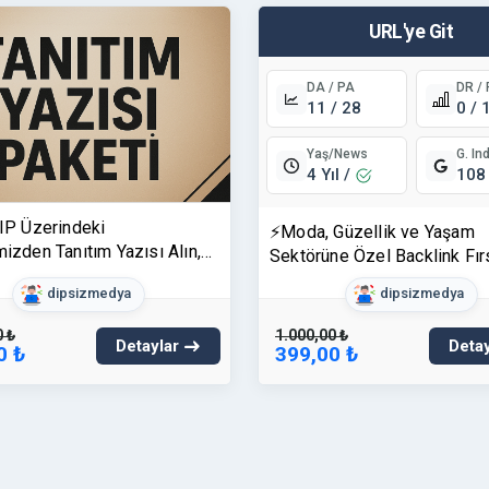
URL'ye Git
DA / PA
DR /
11 / 28
0 / 
Yaş/News
G. In
4 Yıl /
108
 IP Üzerindeki
⚡Moda, Güzellik ve Yaşam
mizden Tanıtım Yazısı Alın,
Sektörüne Özel Backlink Fırs
da Uçuşa Geçin!
Markanızı Doğru Kitleyle
dipsizmedya
dipsizmedya
Buluşturun!
0 ₺
1.000,00 ₺
Detaylar
Detay
0 ₺
399,00 ₺