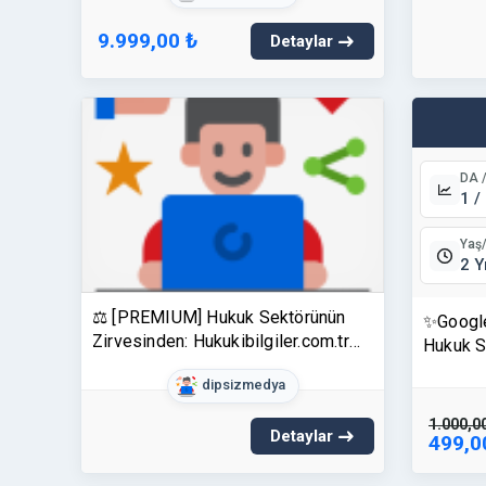
9.999,00 ₺
Detaylar
DA 
1 /
Yaş
2 Y
⚖️ [PREMIUM] Hukuk Sektörünün
✨Google
Zirvesinden: Hukukibilgiler.com.tr
Hukuk S
Footer Link (Sadece 3 Adet!)
Fırsatı!
dipsizmedya
1.000,0
Detaylar
499,0