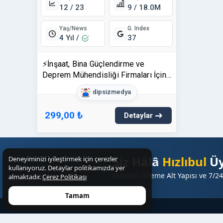
12 / 23
9 / 18.0M
Yaş/News
G. Index
4 Yıl /
37
⚡İnşaat, Bina Güçlendirme ve
Deprem Mühendisliği Firmaları İçin
Niche Sitede SÜRESİZ Tanıtım
dipsizmedya
Yazıları
299,00 ₺
Detaylar
Siz Hâlâ
Hızlıbul
Üy
Deneyiminizi iyileştirmek için çerezler
kullanıyoruz. Detaylar politikamızda yer
Güvenli Ödeme Alt Yapısı ve 7/24
almaktadır.
Çerez Politikası
Tamam