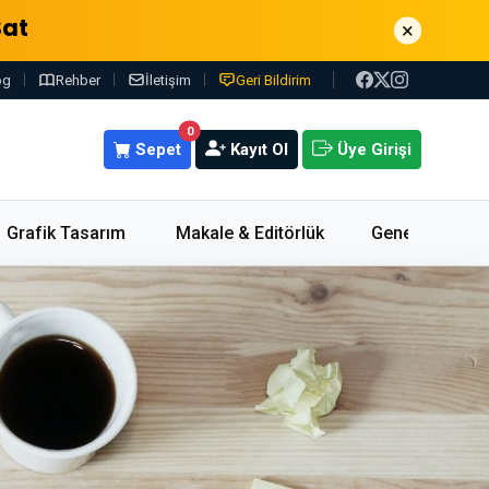
Sat
×
og
Rehber
İletişim
Geri Bildirim
0
Sepet
Kayıt Ol
Üye Girişi
Grafik Tasarım
Makale & Editörlük
Genel