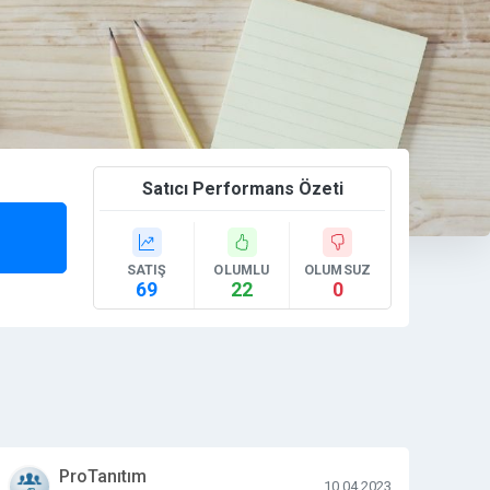
Satıcı Performans Özeti
SATIŞ
OLUMLU
OLUMSUZ
69
22
0
ProTanıtım
10.04.2023