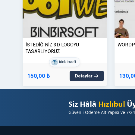
İSTEDİĞİNİZ 3D LOGOYU
WORDP
TASARLIYORUZ
binbirsoft
150,00 ₺
130,0
Detaylar
Siz Hâlâ
Hızlıbul
Üy
Güvenli Ödeme Alt Yapısı ve 7/24