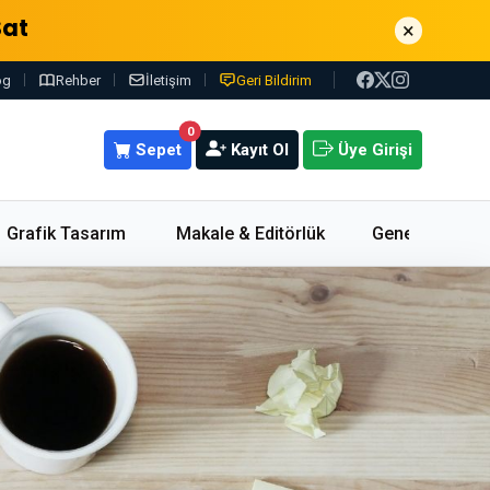
Sat
×
og
Rehber
İletişim
Geri Bildirim
0
Sepet
Kayıt Ol
Üye Girişi
Grafik Tasarım
Makale & Editörlük
Genel