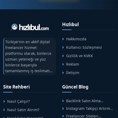
Hızlıbul
Hakkımızda
Türkiye'nin en aktif dijital
Kullanıcı Sözleşmesi
freelancer hizmet
platformu olarak, binlerce
Gizlilik ve KVKK
uzman yeteneği ve yüz
Reklam
binlerce başarıyla
tamamlanmış iş teslimatını
İletişim
tek çatıda buluşturuyoruz.
Hızlıbul, alıcı ve satıcı
Site Rehberi
Güncel Blog
arasındaki süreci risksiz
alışveriş sistemi ile koruyan
ticaretin güvenli
Backlink Satın Alma
Nasıl Çalışır?
adreslerinden birisidir.
Rehberi: Güvenli SEO İçin
Instagram Takipçi Artırma
Nasıl Satın Alırım?
Doğru Adımlar
Yöntemleri: Organik Büyüme
Freelancer Siteleri