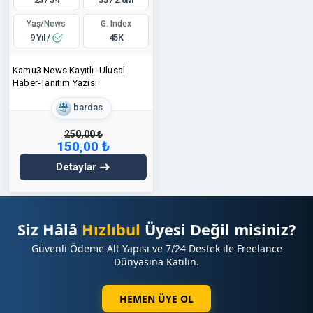
Yaş/News
G. Index
9 Yıl /
45K
Kamu3 News Kayıtlı -Ulusal
Haber-Tanıtım Yazısı
bardas
250,00 ₺
150,00 ₺
Detaylar
Siz Hâlâ
Hızlıbul
Üyesi Değil misiniz?
Güvenli Ödeme Alt Yapısı ve 7/24 Destek ile Freelance
Dünyasına Katılın.
HEMEN ÜYE OL