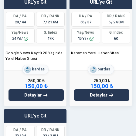
URL'ye Git
URL'ye Git
DA / PA
DR / RANK
DA / PA
DR / RANK
20 / 44
7 / 21.6M
55 / 37
6 / 24.3M
Yaş/News
Yaş/News
G. Index
G. Index
24 Yıl /
15 Yıl /
17K
6K
Google News Kayıtlı 20 Yaşında
Karaman Yerel Haber Sitesi
Yerel Haber Sitesi
bardas
bardas
250,00 ₺
250,00 ₺
150,00 ₺
150,00 ₺
Detaylar
Detaylar
URL'ye Git
DA / PA
DR / RANK
23 / 34
33 / 2.8M