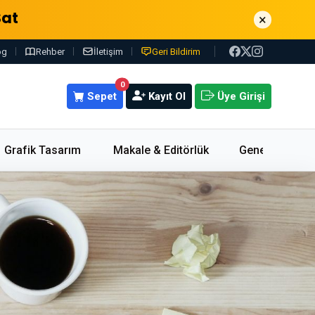
Sat
×
og
Rehber
İletişim
Geri Bildirim
0
Sepet
Kayıt Ol
Üye Girişi
Grafik Tasarım
Makale & Editörlük
Genel