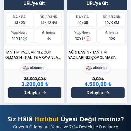
URL'ye Git
URL'ye Git
DA / PA
DR / RANK
DA / PA
DR / RANK
13 / 23
14 / 12.4M
10 / 35
19 / 9.0M
Yaş/News
Yaş/News
G. Index
G. Index
11 Yıl /
12 Yıl /
4K
10K
TANITIM YAZILARINIZ ÇÖP
AĞRI BASIN - TANITIM
OLMASIN - KALİTE ARAYANLAR
YAZILARINIZ ÇÖP OLMASIN
İÇİN
aksanet
aksanet
35.000,00 ₺
0,00 ₺
3.200,00 ₺
4.500,00 ₺
Detaylar
Detaylar
Siz Hâlâ
Hızlıbul
Üyesi Değil misiniz?
Güvenli Ödeme Alt Yapısı ve 7/24 Destek ile Freelance