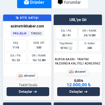
Ürünler
Yorumlar
🚀 SİTE SATIŞI
URL'ye Git
asimetrikhaber.com
DA / PA
DR / RANK
PROJELIK
TIRESIZ
20 / 41
24 / 6.5M
YAŞ
GÜN. HİT
Yaş/News
G. Index
11 Yıl
500
10 Yıl /
24K
DA / PA
DR / RANK
BURSA BASIN - TANITIM
13 / 23
14 / 12.4M
YAZISINDA KALİTELİ ADRESİNİZ
aksanet
aksanet
0,00 ₺
12.000,00 ₺
Teklif Üsülü
Detaylar
Detaylar