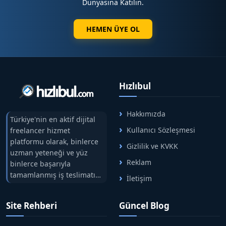
Dünyasına Katılın.
HEMEN ÜYE OL
Hızlıbul
Hakkımızda
Türkiye'nin en aktif dijital
Kullanıcı Sözleşmesi
freelancer hizmet
platformu olarak, binlerce
Gizlilik ve KVKK
uzman yeteneği ve yüz
Reklam
binlerce başarıyla
tamamlanmış iş teslimatını
İletişim
tek çatıda buluşturuyoruz.
Hızlıbul, alıcı ve satıcı
Site Rehberi
Güncel Blog
arasındaki süreci risksiz
alışveriş sistemi ile koruyan