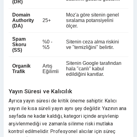
(DR)
Domain
Moz'a göre sitenin genel
Authority
25+
sıralama potansiyelini
(DA)
ölçer.
Spam
%0 -
Sitenin ceza alma riskini
Skoru
%5
ve "temizliğini" belirtir.
(SS)
Sitenin Google tarafından
Organik
Artış
hala "canlı" kabul
Trafik
Eğilimli
edildiğini kanıtlar.
Yayın Süresi ve Kalıcılık
Ayrıca yayın süresi de kritik öneme sahiptir. Kalıcı
yayın ile kısa süreli yayın aynı şey değildir. Yazının ana
sayfada ne kadar kaldığı, kategori içinde arşivlenip
arşivlenmediği ve zamanla silinme riski mutlaka
kontrol edilmelidir. Profesyonel alıcılar için süreç