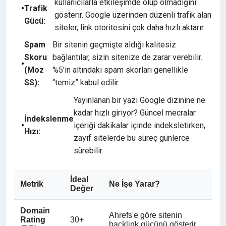
kullanıcılarla etkileşimde olup olmadığını
Trafik
gösterir. Google üzerinden düzenli trafik alan
Gücü:
siteler, link otoritesini çok daha hızlı aktarır.
Spam
Bir sitenin geçmişte aldığı kalitesiz
Skoru
bağlantılar, sizin sitenize de zarar verebilir.
(Moz
%5'in altındaki spam skorları genellikle
SS):
“temiz” kabul edilir.
Yayınlanan bir yazı Google dizinine ne
kadar hızlı giriyor? Güncel mecralar
İndekslenme
içeriği dakikalar içinde indeksletirken,
Hızı:
zayıf sitelerde bu süreç günlerce
sürebilir.
İdeal
Metrik
Ne İşe Yarar?
Değer
Domain
Ahrefs'e göre sitenin
Rating
30+
backlink gücünü gösterir.