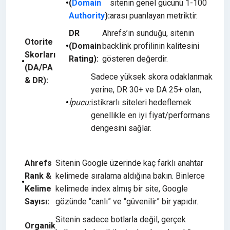
(
Domain
sitenin genel gücünü 1-100
Authority
):
arası puanlayan metriktir.
DR
Ahrefs’in sunduğu, sitenin
Otorite
(Domain
backlink profilinin kalitesini
Skorları
Rating):
gösteren değerdir.
(DA/PA
Sadece yüksek skora odaklanmak
& DR):
yerine, DR 30+ ve DA 25+ olan,
İpucu:
istikrarlı siteleri hedeflemek
genellikle en iyi fiyat/performans
dengesini sağlar.
Ahrefs
Sitenin Google üzerinde kaç farklı anahtar
Rank &
kelimede sıralama aldığına bakın. Binlerce
Kelime
kelimede index almış bir site, Google
Sayısı:
gözünde “canlı” ve “güvenilir” bir yapıdır.
Sitenin sadece botlarla değil, gerçek
Organik