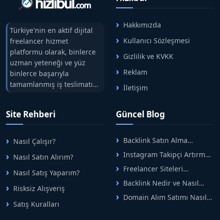
Hakkımızda
Türkiye'nin en aktif dijital
Kullanıcı Sözleşmesi
freelancer hizmet
platformu olarak, binlerce
Gizlilik ve KVKK
uzman yeteneği ve yüz
Reklam
binlerce başarıyla
tamamlanmış iş teslimatını
İletişim
tek çatıda buluşturuyoruz.
Hızlıbul, alıcı ve satıcı
Site Rehberi
Güncel Blog
arasındaki süreci risksiz
alışveriş sistemi ile koruyan
ticaretin güvenli
Backlink Satın Alma
Nasıl Çalışır?
adreslerinden birisidir.
Rehberi: Güvenli SEO İçin
Instagram Takipçi Artırma
Nasıl Satın Alırım?
Doğru Adımlar
Yöntemleri: Organik Büyüme
Freelancer Siteleri
Nasıl Satış Yaparım?
Rehberi
Arasında Doğru Seçim Nasıl
Backlink Nedir ve Nasıl
Yapılır
Risksiz Alışveriş
Alınır? Etkili Yöntemler
Domain Alım Satımı Nasıl
Satış Kuralları
Yapılır? Adım Adım Güncel
Rehber