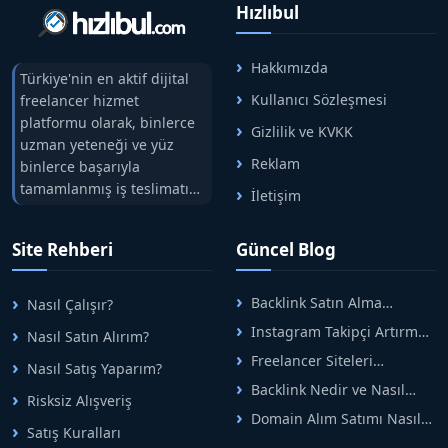
Hızlıbul
Hakkımızda
Türkiye'nin en aktif dijital
Kullanıcı Sözleşmesi
freelancer hizmet
platformu olarak, binlerce
Gizlilik ve KVKK
uzman yeteneği ve yüz
Reklam
binlerce başarıyla
tamamlanmış iş teslimatını
İletişim
tek çatıda buluşturuyoruz.
Hızlıbul, alıcı ve satıcı
Site Rehberi
Güncel Blog
arasındaki süreci risksiz
alışveriş sistemi ile koruyan
ticaretin güvenli
Backlink Satın Alma
Nasıl Çalışır?
adreslerinden birisidir.
Rehberi: Güvenli SEO İçin
Instagram Takipçi Artırma
Nasıl Satın Alırım?
Doğru Adımlar
Yöntemleri: Organik Büyüme
Freelancer Siteleri
Nasıl Satış Yaparım?
Rehberi
Arasında Doğru Seçim Nasıl
Backlink Nedir ve Nasıl
Yapılır
Risksiz Alışveriş
Alınır? Etkili Yöntemler
Domain Alım Satımı Nasıl
Satış Kuralları
Yapılır? Adım Adım Güncel