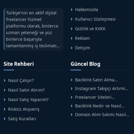
Hakkımızda
Türkiye'nin en aktif dijital
Kullanıcı Sözleşmesi
freelancer hizmet
platformu olarak, binlerce
Gizlilik ve KVKK
uzman yeteneği ve yüz
Reklam
binlerce başarıyla
tamamlanmış iş teslimatını
İletişim
tek çatıda buluşturuyoruz.
Hızlıbul, alıcı ve satıcı
Site Rehberi
Güncel Blog
arasındaki süreci risksiz
alışveriş sistemi ile koruyan
ticaretin güvenli
Backlink Satın Alma
Nasıl Çalışır?
adreslerinden birisidir.
Rehberi: Güvenli SEO İçin
Instagram Takipçi Artırma
Nasıl Satın Alırım?
Doğru Adımlar
Yöntemleri: Organik Büyüme
Freelancer Siteleri
Nasıl Satış Yaparım?
Rehberi
Arasında Doğru Seçim Nasıl
Backlink Nedir ve Nasıl
Yapılır
Risksiz Alışveriş
Alınır? Etkili Yöntemler
Domain Alım Satımı Nasıl
Satış Kuralları
Yapılır? Adım Adım Güncel
Rehber