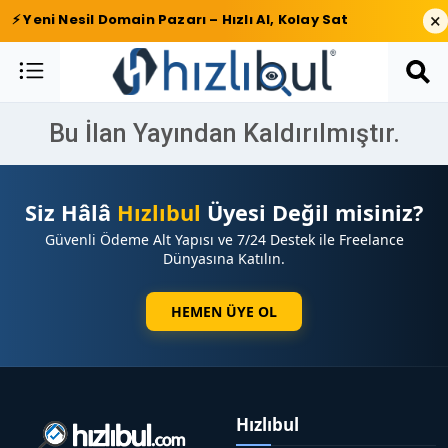
×
⚡ Yeni Nesil Domain Pazarı – Hızlı Al, Kolay Sat
Bu İlan Yayından Kaldırılmıştır.
Siz Hâlâ
Hızlıbul
Üyesi Değil misiniz?
Güvenli Ödeme Alt Yapısı ve 7/24 Destek ile Freelance
Dünyasına Katılın.
HEMEN ÜYE OL
Hızlıbul