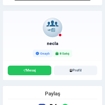
necla
Onaylı
8 Satış
Mesaj
Profil
Paylaş