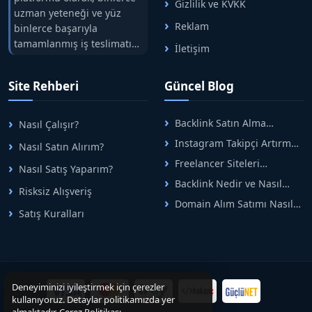
Gizlilik ve KVKK
uzman yeteneği ve yüz
Reklam
binlerce başarıyla
tamamlanmış iş teslimatını
İletişim
tek çatıda buluşturuyoruz.
Hızlıbul, alıcı ve satıcı
Site Rehberi
Güncel Blog
arasındaki süreci risksiz
alışveriş sistemi ile koruyan
ticaretin güvenli
Backlink Satın Alma
Nasıl Çalışır?
adreslerinden birisidir.
Rehberi: Güvenli SEO İçin
Instagram Takipçi Artırma
Nasıl Satın Alırım?
Doğru Adımlar
Yöntemleri: Organik Büyüme
Freelancer Siteleri
Nasıl Satış Yaparım?
Rehberi
Arasında Doğru Seçim Nasıl
Backlink Nedir ve Nasıl
Yapılır
Risksiz Alışveriş
Alınır? Etkili Yöntemler
Domain Alım Satımı Nasıl
Satış Kuralları
Yapılır? Adım Adım Güncel
Rehber
Deneyiminizi iyileştirmek için çerezler
kullanıyoruz. Detaylar politikamızda yer