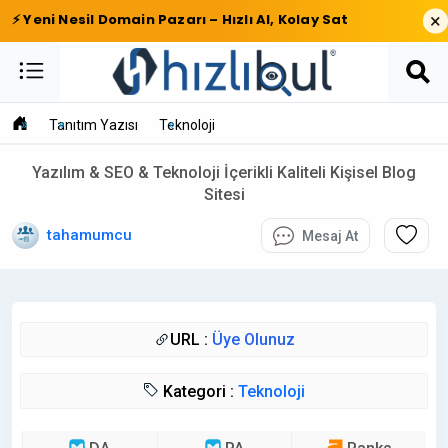
×
⚡ Yeni Nesil Domain Pazarı – Hızlı Al, Kolay Sat
Tanıtım Yazısı
Teknoloji
Yazılım & SEO & Teknoloji İçerikli Kaliteli Kişisel Blog
Sitesi
tahamumcu
Mesaj At
URL :
Üye Olunuz
Kategori :
Teknoloji