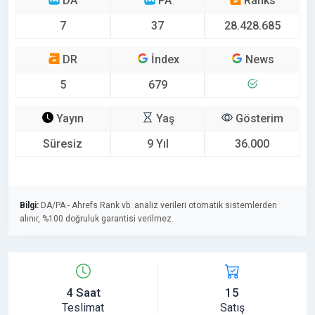
DA
PA
Ranks
7
37
28.428.685
DR
İndex
News
5
679
Yayın
Yaş
Gösterim
Süresiz
9 Yıl
36.000
Bilgi:
DA/PA - Ahrefs Rank vb. analiz verileri otomatik sistemlerden
alınır, %100 doğruluk garantisi verilmez.
4 Saat
15
Teslimat
Satış