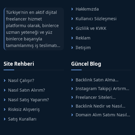
Hakkımızda
Türkiye'nin en aktif dijital
Kullanıcı Sözleşmesi
freelancer hizmet
platformu olarak, binlerce
Gizlilik ve KVKK
uzman yeteneği ve yüz
Reklam
binlerce başarıyla
tamamlanmış iş teslimatını
İletişim
tek çatıda buluşturuyoruz.
Hızlıbul, alıcı ve satıcı
Site Rehberi
Güncel Blog
arasındaki süreci risksiz
alışveriş sistemi ile koruyan
ticaretin güvenli
Backlink Satın Alma
Nasıl Çalışır?
adreslerinden birisidir.
Rehberi: Güvenli SEO İçin
Instagram Takipçi Artırma
Nasıl Satın Alırım?
Doğru Adımlar
Yöntemleri: Organik Büyüme
Freelancer Siteleri
Nasıl Satış Yaparım?
Rehberi
Arasında Doğru Seçim Nasıl
Backlink Nedir ve Nasıl
Yapılır
Risksiz Alışveriş
Alınır? Etkili Yöntemler
Domain Alım Satımı Nasıl
Satış Kuralları
Yapılır? Adım Adım Güncel
Rehber