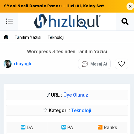
×
⚡ Yeni Nesil Domain Pazarı – Hızlı Al, Kolay Sat
Tanıtım Yazısı
Teknoloji
Wordpress Sitesinden Tanıtım Yazısı
rbayoglu
Mesaj At
URL :
Üye Olunuz
Kategori :
Teknoloji
DA
PA
Ranks