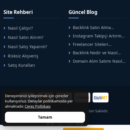
tek çatıda buluşturuyoruz.
Hızlıbul, alıcı ve satıcı
Site Rehberi
Güncel Blog
arasındaki süreci risksiz
alışveriş sistemi ile koruyan
ticaretin güvenli
Backlink Satın Alma
Nasıl Çalışır?
adreslerinden birisidir.
Rehberi: Güvenli SEO İçin
Instagram Takipçi Artırma
Nasıl Satın Alırım?
Doğru Adımlar
Yöntemleri: Organik Büyüme
Freelancer Siteleri
Nasıl Satış Yaparım?
Rehberi
Arasında Doğru Seçim Nasıl
Backlink Nedir ve Nasıl
Yapılır
Risksiz Alışveriş
Alınır? Etkili Yöntemler
Domain Alım Satımı Nasıl
Satış Kuralları
Yapılır? Adım Adım Güncel
Rehber
Deneyiminizi iyileştirmek için çerezler
kullanıyoruz. Detaylar politikamızda yer
almaktadır.
Çerez Politikası
© 2015-2026
Hizlibul.com
— Tüm Hakları Saklıdır.
Tamam
0