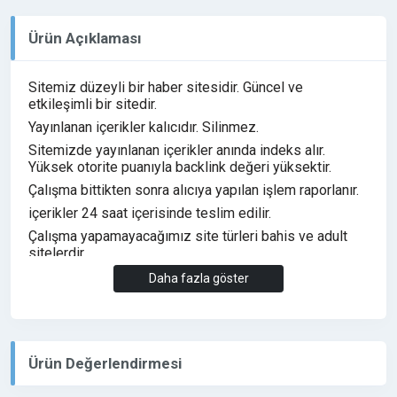
Ürün Açıklaması
Sitemiz düzeyli bir haber sitesidir. Güncel ve
etkileşimli bir sitedir.
Yayınlanan içerikler kalıcıdır. Silinmez.
Sitemizde yayınlanan içerikler anında indeks alır.
Yüksek otorite puanıyla backlink değeri yüksektir.
Çalışma bittikten sonra alıcıya yapılan işlem raporlanır.
içerikler 24 saat içerisinde teslim edilir.
Çalışma yapamayacağımız site türleri bahis ve adult
sitelerdir
Tanıtım yazısı müşteri tarafından temin edilir. Bizim
Daha fazla göster
tarafımızdan yazılması istenirse ücrete tabidir. Ekstra
Sponsorlu içerik yazımı fiyatı 1 adet 50 TL'dir
Ürün Değerlendirmesi