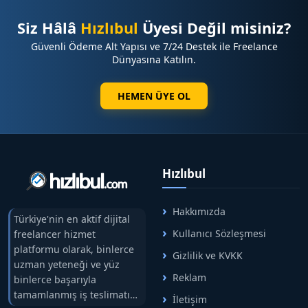
Siz Hâlâ
Hızlıbul
Üyesi Değil misiniz?
Güvenli Ödeme Alt Yapısı ve 7/24 Destek ile Freelance
Dünyasına Katılın.
HEMEN ÜYE OL
Hızlıbul
Hakkımızda
Türkiye'nin en aktif dijital
Kullanıcı Sözleşmesi
freelancer hizmet
platformu olarak, binlerce
Gizlilik ve KVKK
uzman yeteneği ve yüz
Reklam
binlerce başarıyla
tamamlanmış iş teslimatını
İletişim