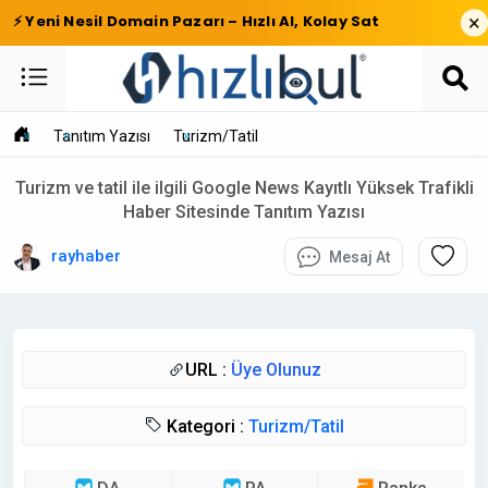
×
⚡ Yeni Nesil Domain Pazarı – Hızlı Al, Kolay Sat
Tanıtım Yazısı
Turizm/Tatil
Turizm ve tatil ile ilgili Google News Kayıtlı Yüksek Trafikli
Haber Sitesinde Tanıtım Yazısı
rayhaber
Mesaj At
URL :
Üye Olunuz
Kategori :
Turizm/Tatil