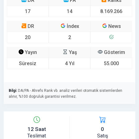
DA
PA
Ranks
17
14
8.169.266
DR
İndex
News
20
2
Yayın
Yaş
Gösterim
Süresiz
4 Yıl
55.000
Bilgi:
DA/PA - Ahrefs Rank vb. analiz verileri otomatik sistemlerden
alınır, %100 doğruluk garantisi verilmez.
12 Saat
0
Teslimat
Satış