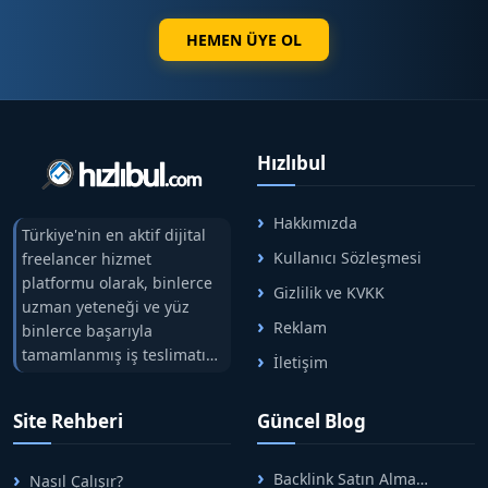
HEMEN ÜYE OL
Hızlıbul
Hakkımızda
Türkiye'nin en aktif dijital
Kullanıcı Sözleşmesi
freelancer hizmet
platformu olarak, binlerce
Gizlilik ve KVKK
uzman yeteneği ve yüz
Reklam
binlerce başarıyla
tamamlanmış iş teslimatını
İletişim
tek çatıda buluşturuyoruz.
Hızlıbul, alıcı ve satıcı
Site Rehberi
Güncel Blog
arasındaki süreci risksiz
alışveriş sistemi ile koruyan
ticaretin güvenli
Backlink Satın Alma
Nasıl Çalışır?