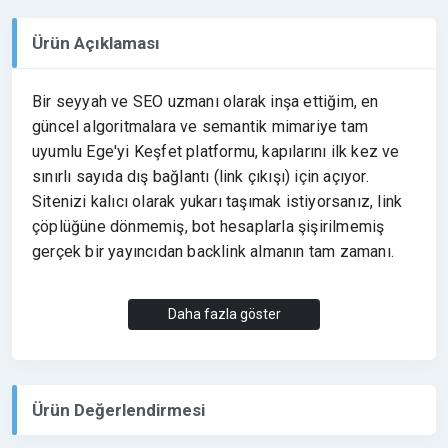
Ürün Açıklaması
Bir seyyah ve SEO uzmanı olarak inşa ettiğim, en
güncel algoritmalara ve semantik mimariye tam
uyumlu Ege'yi Keşfet platformu, kapılarını ilk kez ve
sınırlı sayıda dış bağlantı (link çıkışı) için açıyor.
Sitenizi kalıcı olarak yukarı taşımak istiyorsanız, link
çöplüğüne dönmemiş, bot hesaplarla şişirilmemiş
gerçek bir yayıncıdan backlink almanın tam zamanı.
Neden Ege'yi Keşfet'ten Tanıtım Yazısı
Daha fazla göster
Almalısınız?
%100 Özgün ve Yaşayan İçerik: Yapay zeka gücüyle
Ürün Değerlendirmesi
zenginleştirilmiş, insan dokunuşuyla doğrulanmış ve