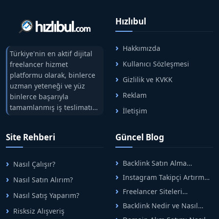
tanıtımları için mükemmel bir sektörel uyum sağlar.
Hızlıbul
Projemizin temiz link profilini korumak kırmızı
Hakkımızda
çizgimizdir; bu nedenle illegal, w*rez, *** ve genel
Türkiye'nin en aktif dijital
Kullanıcı Sözleşmesi
freelancer hizmet
topluluk kurallarına aykırı siteler kesinlikle kabul
platformu olarak, binlerce
edilmez. Yayın öncesinde içerik incelenecek olup
Gizlilik ve KVKK
uzman yeteneği ve yüz
uygun bulunmazsa yayınlanmama haklını saklı
Reklam
binlerce başarıyla
tutmaktayız.
tamamlanmış iş teslimatını
İletişim
tek çatıda buluşturuyoruz.
Hızlıbul, alıcı ve satıcı
Site Rehberi
Güncel Blog
arasındaki süreci risksiz
alışveriş sistemi ile koruyan
ticaretin güvenli
Backlink Satın Alma
Nasıl Çalışır?
adreslerinden birisidir.
Rehberi: Güvenli SEO İçin
Instagram Takipçi Artırma
Nasıl Satın Alırım?
Doğru Adımlar
Yöntemleri: Organik Büyüme
Freelancer Siteleri
Nasıl Satış Yaparım?
Rehberi
Arasında Doğru Seçim Nasıl
Backlink Nedir ve Nasıl
Yapılır
Risksiz Alışveriş
Alınır? Etkili Yöntemler