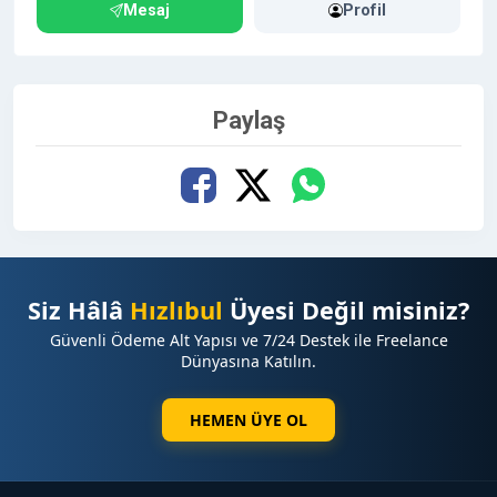
Mesaj
Profil
potansiyel referans trafiği (Referral Traffic) de
kazanırsınız.
Sınırlı Link Çıkışı:
Platformumuz ticari bir link çiftliği
Paylaş
değildir. Sitenizin spam skorunu korumak ve Google
gözünde en değerli backlink tipi olan 'Otoriter ve Niş
Yayıncı' sinyalini üretmek adına tanıtım yazısı
satışlarımız kesinlikle sınırlı tutulacaktır.
Yayın Kuralları ve Koşullar:
Siz Hâlâ
Hızlıbul
Üyesi Değil misiniz?
Güvenli Ödeme Alt Yapısı ve 7/24 Destek ile Freelance
Dünyasına Katılın.
Tanıtım yazısı içerisinde en fazla 2 adet dofollow
bağlantı (link) eklenebilmektedir.
HEMEN ÜYE OL
Gezi, Seyahat, Konaklama, Turizm, Lezzet Durakları,
Yerel Ürünler, Marka ve Kurumsal Web Sitesi