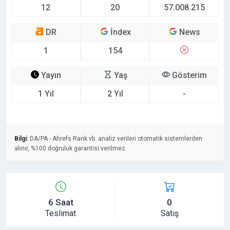
12
20
57.008.215
DR
İndex
News
1
154
Yayın
Yaş
Gösterim
1 Yıl
2 Yıl
-
Bilgi:
DA/PA - Ahrefs Rank vb. analiz verileri otomatik sistemlerden
alınır, %100 doğruluk garantisi verilmez.
6 Saat
0
Teslimat
Satış