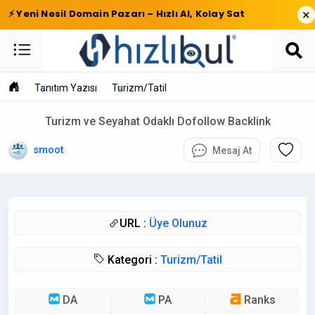
×
⚡ Yeni Nesil Domain Pazarı – Hızlı Al, Kolay Sat
Tanıtım Yazısı
Turizm/Tatil
Turizm ve Seyahat Odaklı Dofollow Backlink
smoot
Mesaj At
URL :
Üye Olunuz
Kategori :
Turizm/Tatil
DA
PA
Ranks