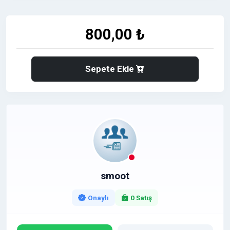
sürekli güncellenen içerik yapısı sayesinde Google'ın
'Faydalı İçerik Güncellemesi' (Helpful Content)
kriterlerine tam uyumludur. Bu durum, sitenize
800,00 ₺
aktarılacak organik otoriteyi maksimuma çıkarır.
Sepete Ekle
Semantik Mimari ve SEO Uzmanı Kontrolü: Sitedeki
tüm içerikler LSI (Latent Semantic Indexing) ve
semantik yapıya uygun kurgulanır. Tanıtım yazınız, bir
SEO uzmanının filtresinden geçerek yayınlanacağı
için arama motorlarında ışık hızında indexlenir ve
anahtar kelimenizde doğrudan yükselme etkisi
gösterir.
smoot
Gerçek Organik Hit:
Arama motorlarından ve seyahat
topluluklarından düzenli, temiz ve filtrelenmemiş hit
Onaylı
0 Satış
çeken bir yapıya sahibiz. Bu sayede sadece link
popülaritesi değil, markanıza doğrudan yönelecek