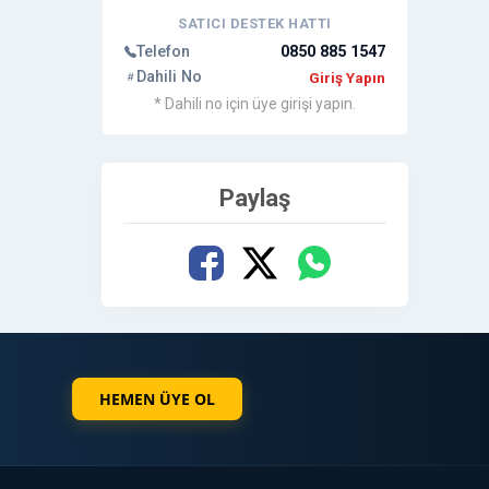
SATICI DESTEK HATTI
Telefon
0850 885 1547
Dahili No
Giriş Yapın
* Dahili no için üye girişi yapın.
Paylaş
HEMEN ÜYE OL