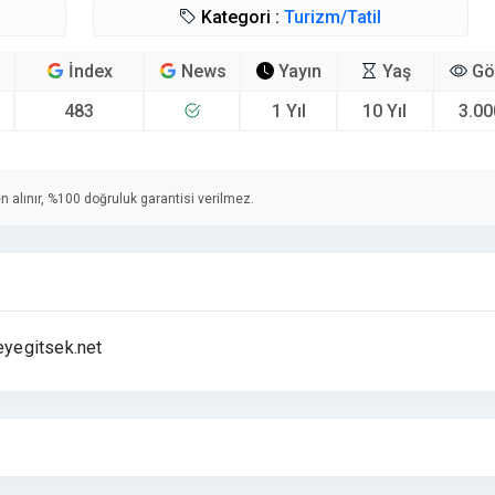
Kategori :
Turizm/Tatil
İndex
News
Yayın
Yaş
Gö
483
1 Yıl
10 Yıl
3.00
n alınır, %100 doğruluk garantisi verilmez.
reyegitsek.net