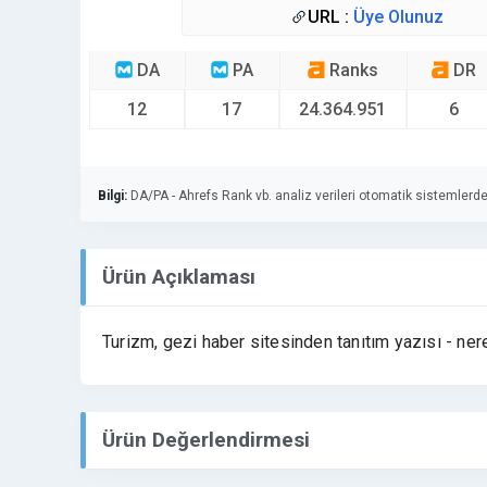
URL :
Üye Olunuz
DA
PA
Ranks
DR
12
17
24.364.951
6
Bilgi:
DA/PA - Ahrefs Rank vb. analiz verileri otomatik sistemlerde
Ürün Açıklaması
Turizm, gezi haber sitesinden tanıtım yazısı - ne
Ürün Değerlendirmesi