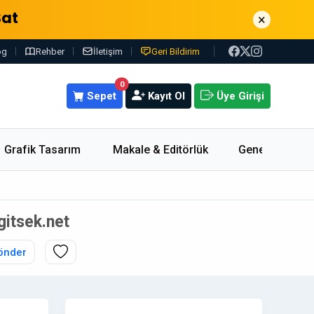
Sat
×
og
Rehber
İletişim
Geri Bildirim
0
Sepet
Kayıt Ol
Üye Girişi
Grafik Tasarım
Makale & Editörlük
Genel
gitsek.net
önder