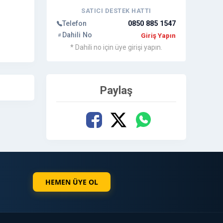
SATICI DESTEK HATTI
Telefon
0850 885 1547
Dahili No
Giriş Yapın
* Dahili no için üye girişi yapın.
Paylaş
HEMEN ÜYE OL