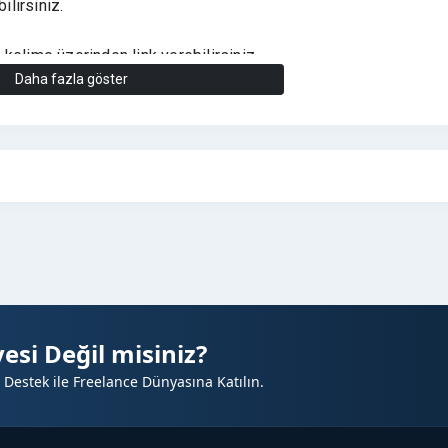
lirsiniz.
kelime üzerinden link verebilirsiniz.
Daha fazla göster
ınır
esi Değil misiniz?
 Destek ile Freelance Dünyasına Katılın.