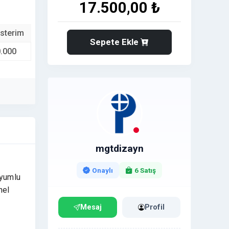
17.500,00 ₺
sterim
Sepete Ekle
.000
mgtdizayn
Onaylı
6 Satış
uyumlu
nel
Mesaj
Profil