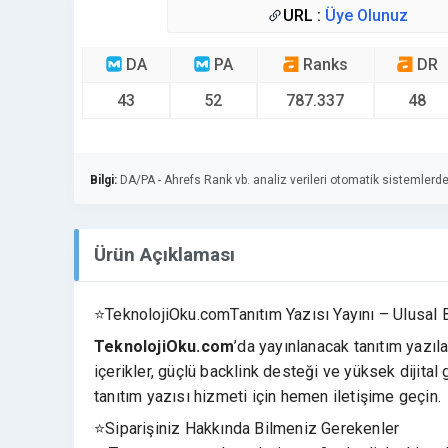
URL :
Üye Olunuz
DA
PA
Ranks
DR
43
52
787.337
48
Bilgi:
DA/PA - Ahrefs Rank vb. analiz verileri otomatik sistemlerde
Ürün Açıklaması
⭐TeknolojiOku.comTanıtım Yazısı Yayını – Ulusal 
TeknolojiOku.com
’da yayınlanacak tanıtım yazıla
içerikler, güçlü backlink desteği ve yüksek dijital 
tanıtım yazısı hizmeti için hemen iletişime geçin.
⭐Siparişiniz Hakkında Bilmeniz Gerekenler