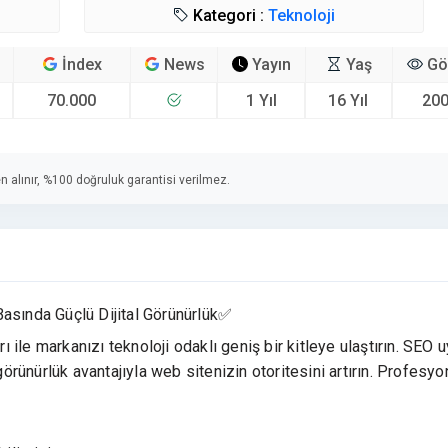
Kategori :
Teknoloji
İndex
News
Yayın
Yaş
Gö
70.000
1 Yıl
16 Yıl
200
n alınır, %100 doğruluk garantisi verilmez.
Basında Güçlü Dijital Görünürlük✅
rı ile markanızı teknoloji odaklı geniş bir kitleye ulaştırın. SEO 
görünürlük avantajıyla web sitenizin otoritesini artırın. Profesyo