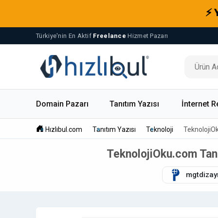
⚡ 
Türkiye'nin En Aktif
Freelance
Hizmet Pazarı
Domain Pazarı
Tanıtım Yazısı
İnternet R
Hızlıbul.com
Tanıtım Yazısı
Teknoloji
TeknolojiO
TeknolojiOku.com Tanı
mgtdizay