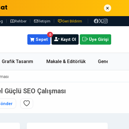
Sat
×
og
Rehber
İletişim
Geri Bildirim
0
Sepet
Kayıt Ol
Üye Girişi
Grafik Tasarım
Makale & Editörlük
Genel
şması
el Güçlü SEO Çalışması
Gönder