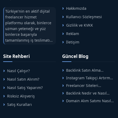
Hakkımızda
Türkiye'nin en aktif dijital
Kullanıcı Sözleşmesi
freelancer hizmet
platformu olarak, binlerce
Gizlilik ve KVKK
uzman yeteneği ve yüz
Reklam
binlerce başarıyla
tamamlanmış iş teslimatını
İletişim
tek çatıda buluşturuyoruz.
Hızlıbul, alıcı ve satıcı
Site Rehberi
Güncel Blog
arasındaki süreci risksiz
alışveriş sistemi ile koruyan
ticaretin güvenli
Backlink Satın Alma
Nasıl Çalışır?
adreslerinden birisidir.
Rehberi: Güvenli SEO İçin
Instagram Takipçi Artırma
Nasıl Satın Alırım?
Doğru Adımlar
Yöntemleri: Organik Büyüme
Freelancer Siteleri
Nasıl Satış Yaparım?
Rehberi
Arasında Doğru Seçim Nasıl
Backlink Nedir ve Nasıl
Yapılır
Risksiz Alışveriş
Alınır? Etkili Yöntemler
Domain Alım Satımı Nasıl
Satış Kuralları
Yapılır? Adım Adım Güncel
Rehber