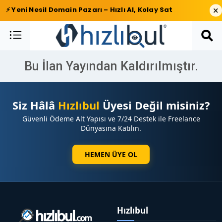
×
⚡ Yeni Nesil Domain Pazarı – Hızlı Al, Kolay Sat
Bu İlan Yayından Kaldırılmıştır.
Siz Hâlâ
Hızlıbul
Üyesi Değil misiniz?
Güvenli Ödeme Alt Yapısı ve 7/24 Destek ile Freelance
Dünyasına Katılın.
HEMEN ÜYE OL
Hızlıbul