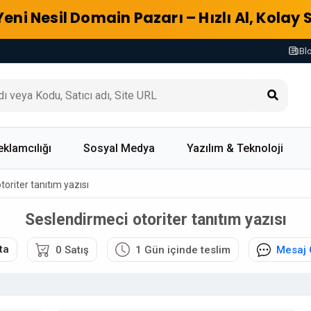
Yeni Nesil Domain Pazarı – Hızlı Al, Kolay 
Bl
eklamcılığı
Sosyal Medya
Yazılım & Teknoloji
oriter tanıtım yazısı
Seslendirmeci otoriter tanıtım yazısı
ta
0 Satış
1 Gün içinde teslim
Mesaj