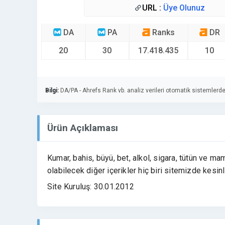
URL :
Üye Olunuz
DA
PA
Ranks
DR
20
30
17.418.435
10
Bilgi:
DA/PA - Ahrefs Rank vb. analiz verileri otomatik sistemlerde
Ürün Açıklaması
Kumar, bahis, büyü, bet, alkol, sigara, tütün ve mamu
olabilecek diğer içerikler hiç biri sitemizde kesin
Site Kuruluş: 30.01.2012