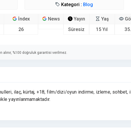
Kategori :
Blog
İndex
News
Yayın
Yaş
Gö
26
Süresiz
15 Yıl
35
n alınır, %100 doğruluk garantisi verilmez.
lleri, ilaç, kürtaj, +18, film/dizi/oyun indirme, izleme, sohbet, i
likle yayınlanmamaktadır.