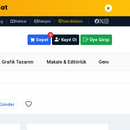
Sat
×
og
Rehber
İletişim
Geri Bildirim
0
Sepet
Kayıt Ol
Üye Girişi
Grafik Tasarım
Makale & Editörlük
Genel
 Gönder