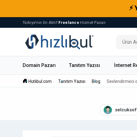
⚡ 
Türkiye'nin En Aktif
Freelance
Hizmet Pazarı
Domain Pazarı
Tanıtım Yazısı
İnternet R
Hızlıbul.com
Tanıtım Yazısı
Blog
Seslendirmeci ot
selcuksof