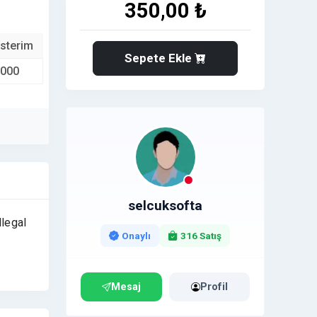
350,00 ₺
sterim
Sepete Ekle
.000
selcuksofta
llegal
Onaylı
316 Satış
Mesaj
Profil