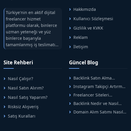
Hakkımızda
Türkiye'nin en aktif dijital
Kullanıcı Sözleşmesi
freelancer hizmet
platformu olarak, binlerce
Gizlilik ve KVKK
uzman yeteneği ve yüz
Reklam
binlerce başarıyla
tamamlanmış iş teslimatını
İletişim
tek çatıda buluşturuyoruz.
Hızlıbul, alıcı ve satıcı
Site Rehberi
Güncel Blog
arasındaki süreci risksiz
alışveriş sistemi ile koruyan
ticaretin güvenli
Backlink Satın Alma
Nasıl Çalışır?
adreslerinden birisidir.
Rehberi: Güvenli SEO İçin
Instagram Takipçi Artırma
Nasıl Satın Alırım?
Doğru Adımlar
Yöntemleri: Organik Büyüme
Freelancer Siteleri
Nasıl Satış Yaparım?
Rehberi
Arasında Doğru Seçim Nasıl
Backlink Nedir ve Nasıl
Yapılır
Risksiz Alışveriş
Alınır? Etkili Yöntemler
Domain Alım Satımı Nasıl
Satış Kuralları
Yapılır? Adım Adım Güncel
Rehber