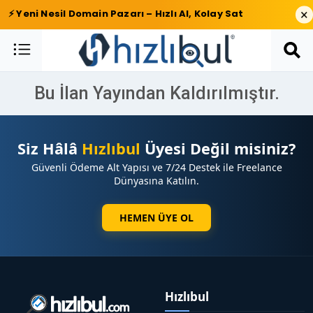
×
⚡ Yeni Nesil Domain Pazarı – Hızlı Al, Kolay Sat
Bu İlan Yayından Kaldırılmıştır.
Siz Hâlâ
Hızlıbul
Üyesi Değil misiniz?
Güvenli Ödeme Alt Yapısı ve 7/24 Destek ile Freelance
Dünyasına Katılın.
HEMEN ÜYE OL
Hızlıbul