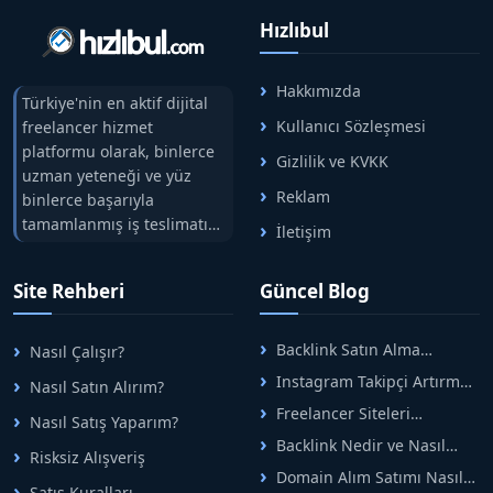
Hızlıbul
Hakkımızda
Türkiye'nin en aktif dijital
Kullanıcı Sözleşmesi
freelancer hizmet
platformu olarak, binlerce
Gizlilik ve KVKK
uzman yeteneği ve yüz
Reklam
binlerce başarıyla
tamamlanmış iş teslimatını
İletişim
tek çatıda buluşturuyoruz.
Hızlıbul, alıcı ve satıcı
Site Rehberi
Güncel Blog
arasındaki süreci risksiz
alışveriş sistemi ile koruyan
ticaretin güvenli
Backlink Satın Alma
Nasıl Çalışır?
adreslerinden birisidir.
Rehberi: Güvenli SEO İçin
Instagram Takipçi Artırma
Nasıl Satın Alırım?
Doğru Adımlar
Yöntemleri: Organik Büyüme
Freelancer Siteleri
Nasıl Satış Yaparım?
Rehberi
Arasında Doğru Seçim Nasıl
Backlink Nedir ve Nasıl
Yapılır
Risksiz Alışveriş
Alınır? Etkili Yöntemler
Domain Alım Satımı Nasıl
Satış Kuralları