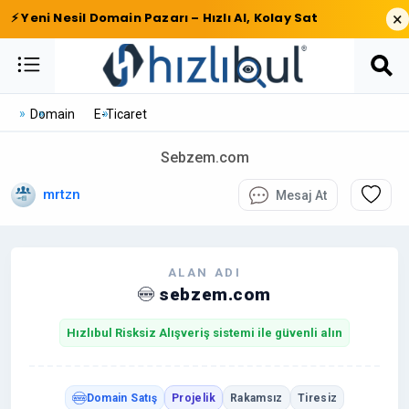
×
⚡ Yeni Nesil Domain Pazarı – Hızlı Al, Kolay Sat
Domain
E-Ticaret
Sebzem.com
mrtzn
Mesaj At
ALAN ADI
sebzem.com
Hızlıbul Risksiz Alışveriş sistemi ile güvenli alın
Domain Satış
Projelik
Rakamsız
Tiresiz