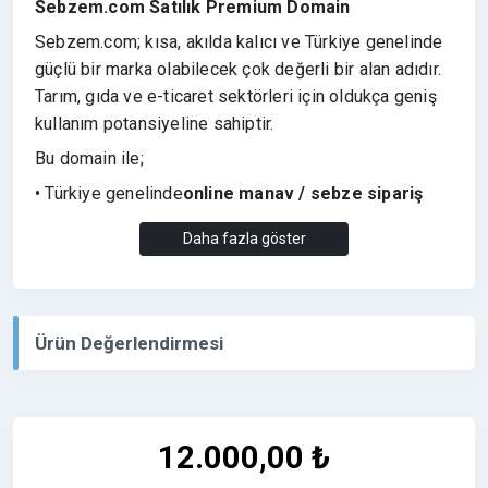
Sebzem.com Satılık Premium Domain
Sebzem.com; kısa, akılda kalıcı ve Türkiye genelinde
güçlü bir marka olabilecek çok değerli bir alan adıdır.
Tarım, gıda ve e-ticaret sektörleri için oldukça geniş
kullanım potansiyeline sahiptir.
Bu domain ile;
• Türkiye genelinde
online manav / sebze sipariş
platformu
kurulabilir.
Daha fazla göster
• Yerel üreticileri tüketici ile buluşturan
tarım
pazaryeri
oluşturulabilir.
• Market ve manavların ürünlerini
Ürün Değerlendirmesi
listeleyebileceği
ulusal e-ticaret sitesi
yapılabilir.
• Organik ürünler, köy ürünleri ve taze sebze satışına
yönelik
güçlü bir marka
oluşturulabilir.
• Mobil uygulama ile
şehir bazlı hızlı teslimat
12.000,00 ₺
sistemi
kurulabilir.