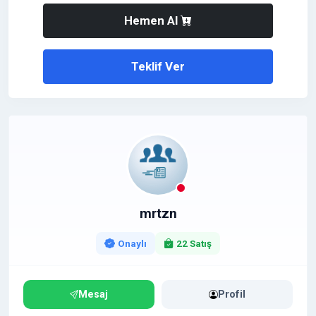
Kısa, Türkçe ve akılda kalıcı olması sayesinde reklam
Hemen Al
ve marka çalışmaları için büyük avantaj sağlar. Doğru
projeyle Türkiye genelinde büyüyebilecek güçlü bir
marka potansiyeline sahiptir.
Teklif Ver
Ciddi alıcılar iletişime geçebilir.
mrtzn
Onaylı
22 Satış
Mesaj
Profil