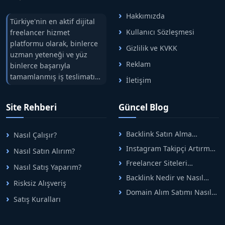
Hakkımızda
Türkiye'nin en aktif dijital
Kullanıcı Sözleşmesi
freelancer hizmet
platformu olarak, binlerce
Gizlilik ve KVKK
uzman yeteneği ve yüz
Reklam
binlerce başarıyla
tamamlanmış iş teslimatını
İletişim
tek çatıda buluşturuyoruz.
Hızlıbul, alıcı ve satıcı
Site Rehberi
Güncel Blog
arasındaki süreci risksiz
alışveriş sistemi ile koruyan
ticaretin güvenli
Backlink Satın Alma
Nasıl Çalışır?
adreslerinden birisidir.
Rehberi: Güvenli SEO İçin
Instagram Takipçi Artırma
Nasıl Satın Alırım?
Doğru Adımlar
Yöntemleri: Organik Büyüme
Freelancer Siteleri
Nasıl Satış Yaparım?
Rehberi
Arasında Doğru Seçim Nasıl
Backlink Nedir ve Nasıl
Yapılır
Risksiz Alışveriş
Alınır? Etkili Yöntemler
Domain Alım Satımı Nasıl
Satış Kuralları
Yapılır? Adım Adım Güncel
Rehber