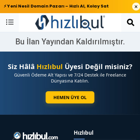
×
⚡ Yeni Nesil Domain Pazarı – Hızlı Al, Kolay Sat
Bu İlan Yayından Kaldırılmıştır.
Siz Hâlâ
Hızlıbul
Üyesi Değil misiniz?
Güvenli Ödeme Alt Yapısı ve 7/24 Destek ile Freelance
Dünyasına Katılın.
HEMEN ÜYE OL
Hızlıbul