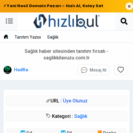
×
⚡ Yeni Nesil Domain Pazarı – Hızlı Al, Kolay Sat
Tanıtım Yazısı
Sağlık
Sağlık haber sitesinden tanıtım fırsatı -
saglikkilavuzu.com.tr
HadRa
Mesaj At
URL :
Üye Olunuz
Kategori :
Sağlık