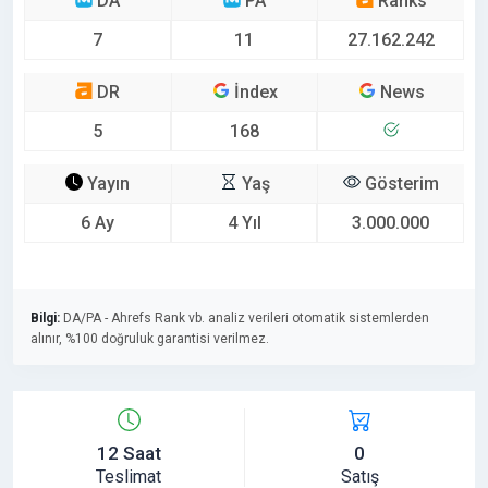
DA
PA
Ranks
7
11
27.162.242
DR
İndex
News
5
168
Yayın
Yaş
Gösterim
6 Ay
4 Yıl
3.000.000
Bilgi:
DA/PA - Ahrefs Rank vb. analiz verileri otomatik sistemlerden
alınır, %100 doğruluk garantisi verilmez.
12 Saat
0
Teslimat
Satış