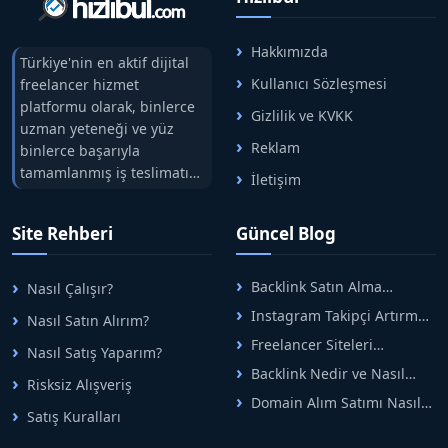
Hakkımızda
Türkiye'nin en aktif dijital
Kullanıcı Sözleşmesi
freelancer hizmet
platformu olarak, binlerce
Gizlilik ve KVKK
uzman yeteneği ve yüz
Reklam
binlerce başarıyla
tamamlanmış iş teslimatını
İletişim
tek çatıda buluşturuyoruz.
Hızlıbul, alıcı ve satıcı
Site Rehberi
Güncel Blog
arasındaki süreci risksiz
alışveriş sistemi ile koruyan
ticaretin güvenli
Backlink Satın Alma
Nasıl Çalışır?
adreslerinden birisidir.
Rehberi: Güvenli SEO İçin
Instagram Takipçi Artırma
Nasıl Satın Alırım?
Doğru Adımlar
Yöntemleri: Organik Büyüme
Freelancer Siteleri
Nasıl Satış Yaparım?
Rehberi
Arasında Doğru Seçim Nasıl
Backlink Nedir ve Nasıl
Yapılır
Risksiz Alışveriş
Alınır? Etkili Yöntemler
Domain Alım Satımı Nasıl
Satış Kuralları
Yapılır? Adım Adım Güncel
Rehber