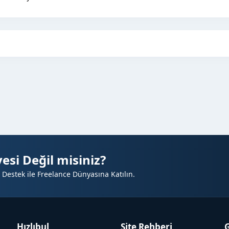
esi Değil misiniz?
 Destek ile Freelance Dünyasına Katılın.
Hızlıbul
Site Rehberi