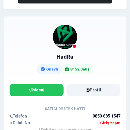
HadRa
Onaylı
8152 Satış
Mesaj
Profil
SATICI DESTEK HATTI
Telefon
0850 885 1547
Dahili No
Giriş Yapın
* Dahili no için üye girişi yapın.