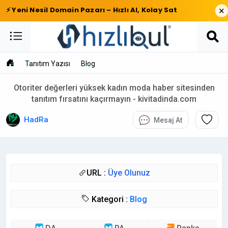
×
⚡ Yeni Nesil Domain Pazarı – Hızlı Al, Kolay Sat
Tanıtım Yazısı
Blog
Otoriter değerleri yüksek kadın moda haber sitesinden
tanıtım fırsatını kaçırmayın - kivitadinda.com
HadRa
Mesaj At
URL :
Üye Olunuz
Kategori :
Blog