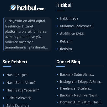
Hızlıbul
Hakkımızda
Türkiye'nin en aktif dijital
Kullanıcı Sözleşmesi
freelancer hizmet
platformu olarak, binlerce
Gizlilik ve KVKK
uzman yeteneği ve yüz
Reklam
binlerce başarıyla
tamamlanmış iş teslimatını
İletişim
tek çatıda buluşturuyoruz.
Hızlıbul, alıcı ve satıcı
Site Rehberi
Güncel Blog
arasındaki süreci risksiz
alışveriş sistemi ile koruyan
ticaretin güvenli
Backlink Satın Alma
Nasıl Çalışır?
adreslerinden birisidir.
Rehberi: Güvenli SEO İçin
Instagram Takipçi Artırma
Nasıl Satın Alırım?
Doğru Adımlar
Yöntemleri: Organik Büyüme
Freelancer Siteleri
Nasıl Satış Yaparım?
Rehberi
Arasında Doğru Seçim Nasıl
Backlink Nedir ve Nasıl
Yapılır
Risksiz Alışveriş
Alınır? Etkili Yöntemler
Domain Alım Satımı Nasıl
Satış Kuralları
Yapılır? Adım Adım Güncel