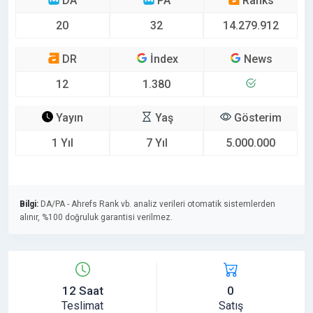
DA
PA
Ranks
20
32
14.279.912
DR
İndex
News
12
1.380
Yayın
Yaş
Gösterim
1 Yıl
7 Yıl
5.000.000
Bilgi:
DA/PA - Ahrefs Rank vb. analiz verileri otomatik sistemlerden
alınır, %100 doğruluk garantisi verilmez.
12 Saat
0
Teslimat
Satış