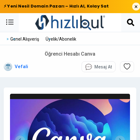
×
⚡ Yeni Nesil Domain Pazarı – Hızlı Al, Kolay Sat
Genel Alışveriş
Üyelik/Abonelik
Öğrenci Hesabı Canva
Vefali
Mesaj At