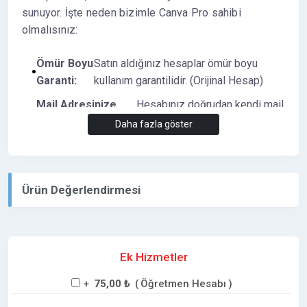
sunuyor. İşte neden bizimle Canva Pro sahibi
olmalısınız:
Ömür Boyu
Satın aldığınız hesaplar ömür boyu
Garanti:
kullanım garantilidir. (Orijinal Hesap)
Mail Adresinize
Hesabınız doğrudan kendi mail
Özel Tanımlama:
adresinize tanımlanır.
Daha fazla göster
Sınırsız Tasarım
Canva Pro'nun tüm premium
İmkanları:
özelliklerine sınırsız erişim.
Kolay ve
Hesap alım süreciniz hızlı ve
Ürün Değerlendirmesi
Güvenilir:
güvenlidir.
Neden Canva Pro?
Canva Pro, profesyonel düzeyde
tasarımlar yapmanızı sağlayan birçok araç ve özellik
Ek Hizmetler
sunar. İşte sadece bazıları:
+
75,00 ₺
(
Öğretmen Hesabı
)