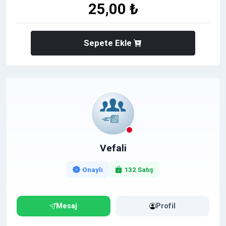
Premium şablonlar ve görseller
25,00 ₺
Arka plan temizleyici
Sepete Ekle
Sınırsız klasör oluşturma ve organize etme
Ekip üyeleriyle işbirliği yapma imkanı
Siz de hemen ömür boyu garantili Canva Pro
hesabına sahip olun.
Not* +75 TL ile Öğretmen hesabı satın alabilirsiniz.
Vefali
Onaylı
132 Satış
Mesaj
Profil