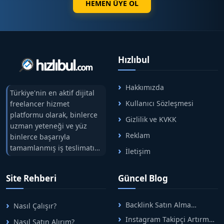
HEMEN ÜYE OL
Hızlıbul
Hakkımızda
Türkiye'nin en aktif dijital
Kullanıcı Sözleşmesi
freelancer hizmet
platformu olarak, binlerce
Gizlilik ve KVKK
uzman yeteneği ve yüz
Reklam
binlerce başarıyla
tamamlanmış iş teslimatını
İletişim
tek çatıda buluşturuyoruz.
Hızlıbul, alıcı ve satıcı
Site Rehberi
Güncel Blog
arasındaki süreci risksiz
alışveriş sistemi ile koruyan
ticaretin güvenli
Backlink Satın Alma
Nasıl Çalışır?
adreslerinden birisidir.
Rehberi: Güvenli SEO İçin
Instagram Takipçi Artırma
Nasıl Satın Alırım?
Doğru Adımlar