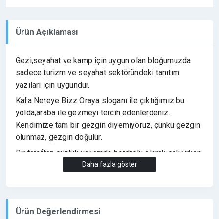
Ürün Açıklaması
Gezi,seyahat ve kamp için uygun olan bloğumuzda
sadece turizm ve seyahat sektöründeki tanıtım
yazıları için uygundur.
Kafa Nereye Bizz Oraya sloganı ile çıktığımız bu
yolda,araba ile gezmeyi tercih edenlerdeniz.
Kendimize tam bir gezgin diyemiyoruz, çünkü gezgin
olunmaz, gezgin doğulur.
Bir taraftan günlük yaşamda bordrolu olarak çalışırken
diğer taraftan gezmeye ve gezi anılarımızı ve
Daha fazla göster
önerilerimizi sitemiz de paylaşmaya çalışıyoruz.
NOT:Şimdiye kadar Pegasus,Enuygun,Halalbokking ,
Biletbayii ,otellerinet , obilet gibi firmalarla çalılmış
Ürün Değerlendirmesi
olup otoritesi düşük internet siteleri ile