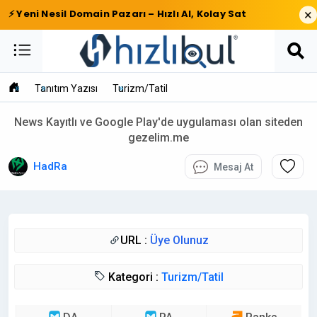
×
⚡ Yeni Nesil Domain Pazarı – Hızlı Al, Kolay Sat
Tanıtım Yazısı
Turizm/Tatil
News Kayıtlı ve Google Play'de uygulaması olan siteden
gezelim.me
HadRa
Mesaj At
URL :
Üye Olunuz
Kategori :
Turizm/Tatil