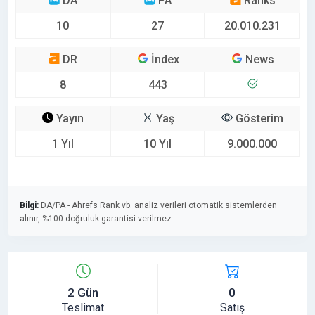
DA
PA
Ranks
10
27
20.010.231
DR
İndex
News
8
443
Yayın
Yaş
Gösterim
1 Yıl
10 Yıl
9.000.000
Bilgi:
DA/PA - Ahrefs Rank vb. analiz verileri otomatik sistemlerden
alınır, %100 doğruluk garantisi verilmez.
2 Gün
0
Teslimat
Satış