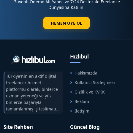
Güvenli Ödeme Alt Yapısı ve 7/24 Destek ile Freelance
Dünyasına Katılın.
HEMEN ÜYE OL
Hızlıbul
Hakkımızda
Türkiye'nin en aktif dijital
Kullanıcı Sözleşmesi
freelancer hizmet
platformu olarak, binlerce
Gizlilik ve KVKK
uzman yeteneği ve yüz
Reklam
binlerce başarıyla
tamamlanmış iş teslimatını
İletişim
tek çatıda buluşturuyoruz.
Hızlıbul, alıcı ve satıcı
Site Rehberi
Güncel Blog
arasındaki süreci risksiz