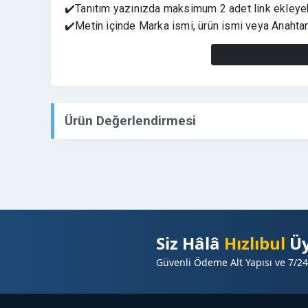
✔️Tanıtım yazınızda maksimum 2 adet link ekleyebi
✔️Metin içinde Marka ismi, ürün ismi veya Anahtar 
⭐ SEO ve Marka Gücü Bir Arada
✅ Yayınlanan tanıtım yazıları ile:
✔️ Google sıralamalarınıza katkı sağlanır
✔️ Güçlü domain otoritesinden backlink desteği al
Ürün Değerlendirmesi
✔️ Markanız ulusal okuyucu kitlesine ulaşır
✔️ Dijital prestij ve kurumsal güven artışı sağlanır
✔️ Arama motorlarında kalıcı görünürlük elde edilir
⭐ Kimler İçin Uygun ?
✅ Kurumsal firmalar
✅ E-ticaret markaları
Siz Hâlâ
Hızlıbul
Üy
✅ Yazılım ve teknoloji projeleri
Güvenli Ödeme Alt Yapısı ve 7/24
✅ Gayrimenkul ve inşaat şirketleri
✅ Eğitim ve danışmanlık firmaları
✅ Sağlık ve hizmet sektörleri