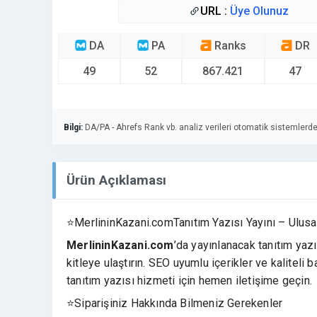
URL :
Üye Olunuz
DA
PA
Ranks
DR
49
52
867.421
47
Bilgi:
DA/PA - Ahrefs Rank vb. analiz verileri otomatik sistemlerde
Ürün Açıklaması
⭐MerlininKazani.comTanıtım Yazısı Yayını – Ulusa
MerlininKazani.com
’da yayınlanacak tanıtım yazı
kitleye ulaştırın. SEO uyumlu içerikler ve kaliteli
tanıtım yazısı hizmeti için hemen iletişime geçin.
⭐Siparişiniz Hakkında Bilmeniz Gerekenler