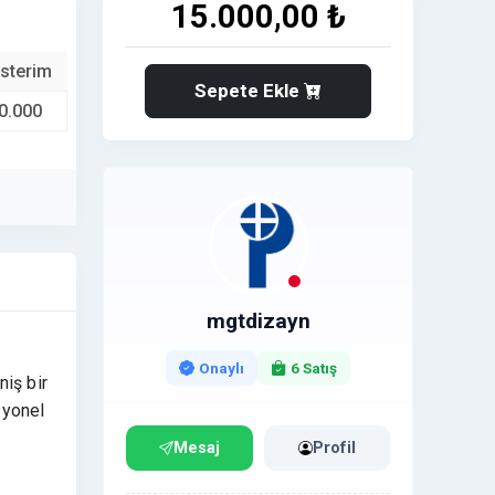
15.000,00 ₺
sterim
Sepete Ekle
0.000
mgtdizayn
Onaylı
6 Satış
niş bir
syonel
Mesaj
Profil