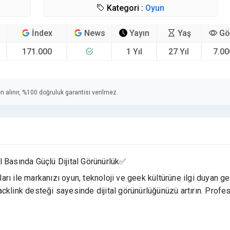
Kategori :
Oyun
İndex
News
Yayın
Yaş
Gö
171.000
1 Yıl
27 Yıl
7.00
n alınır, %100 doğruluk garantisi verilmez.
l Basında Güçlü Dijital Görünürlük✅
ları ile markanızı oyun, teknoloji ve geek kültürüne ilgi duyan ge
 backlink desteği sayesinde dijital görünürlüğünüzü artırın. Profe