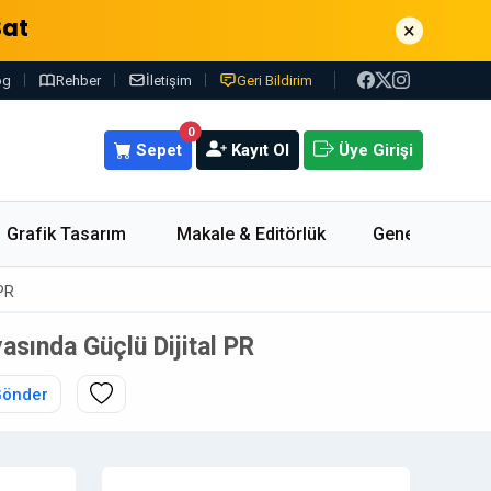
Sat
×
og
Rehber
İletişim
Geri Bildirim
0
Sepet
Kayıt Ol
Üye Girişi
Grafik Tasarım
Makale & Editörlük
Genel
 PR
asında Güçlü Dijital PR
Gönder