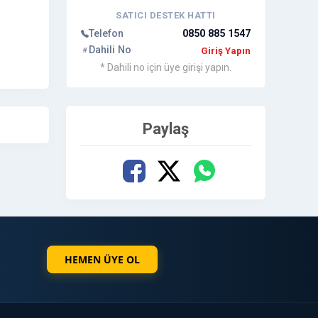
SATICI DESTEK HATTI
Telefon
0850 885 1547
Dahili No
Giriş Yapın
* Dahili no için üye girişi yapın.
Paylaş
HEMEN ÜYE OL