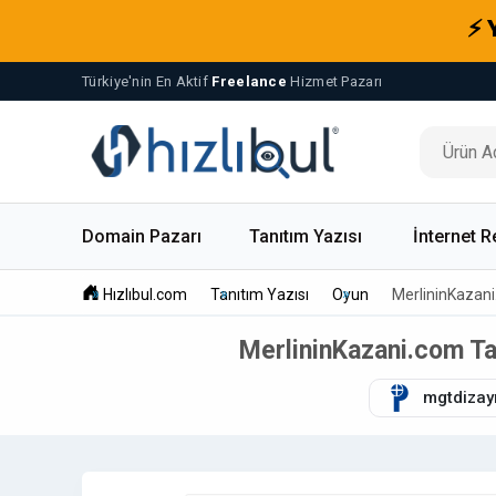
⚡ 
Türkiye'nin En Aktif
Freelance
Hizmet Pazarı
Domain Pazarı
Tanıtım Yazısı
İnternet R
Hızlıbul.com
Tanıtım Yazısı
Oyun
MerlininKazani
MerlininKazani.com Tan
mgtdizay