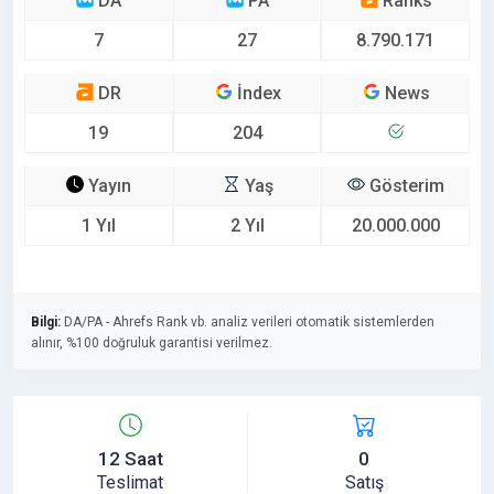
DA
PA
Ranks
7
27
8.790.171
DR
İndex
News
19
204
Yayın
Yaş
Gösterim
1 Yıl
2 Yıl
20.000.000
Bilgi:
DA/PA - Ahrefs Rank vb. analiz verileri otomatik sistemlerden
alınır, %100 doğruluk garantisi verilmez.
12 Saat
0
Teslimat
Satış