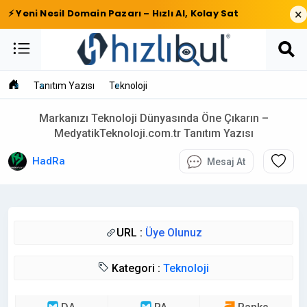
×
⚡ Yeni Nesil Domain Pazarı – Hızlı Al, Kolay Sat
Tanıtım Yazısı
Teknoloji
Markanızı Teknoloji Dünyasında Öne Çıkarın –
MedyatikTeknoloji.com.tr Tanıtım Yazısı
HadRa
Mesaj At
URL :
Üye Olunuz
Kategori :
Teknoloji