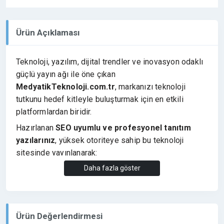
Ürün Açıklaması
Teknoloji, yazılım, dijital trendler ve inovasyon odaklı
güçlü yayın ağı ile öne çıkan
MedyatikTeknoloji.com.tr
, markanızı teknoloji
tutkunu hedef kitleyle buluşturmak için en etkili
platformlardan biridir.
Hazırlanan
SEO uyumlu ve profesyonel tanıtım
yazılarınız
, yüksek otoriteye sahip bu teknoloji
sitesinde yayınlanarak:
✔️ Arama motoru görünürlüğünüzü artırır
Daha fazla göster
✔️ Dofollow backlink ile SEO gücü sağlar
✔️ Marka güvenilirliğini ve otoritesini yükseltir
✔️ Teknoloji odaklı potansiyel müşterilere doğrudan
Ürün Değerlendirmesi
erişim sunar