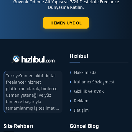
Güvenli Ödeme Alt Yapısı ve 7/24 Destek ile Freelance
Dünyasına Katılın.
HEMEN ÜYE OL
Hızlıbul
Hakkımızda
Türkiye'nin en aktif dijital
Kullanıcı Sözleşmesi
freelancer hizmet
platformu olarak, binlerce
Gizlilik ve KVKK
uzman yeteneği ve yüz
Reklam
binlerce başarıyla
tamamlanmış iş teslimatını
İletişim
tek çatıda buluşturuyoruz.
Hızlıbul, alıcı ve satıcı
Site Rehberi
Güncel Blog
arasındaki süreci risksiz