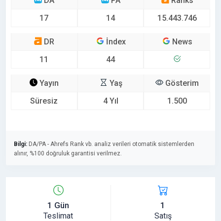
DA
PA
Ranks
17
14
15.443.746
DR
İndex
News
11
44
Yayın
Yaş
Gösterim
Süresiz
4 Yıl
1.500
Bilgi:
DA/PA - Ahrefs Rank vb. analiz verileri otomatik sistemlerden
alınır, %100 doğruluk garantisi verilmez.
1 Gün
1
Teslimat
Satış