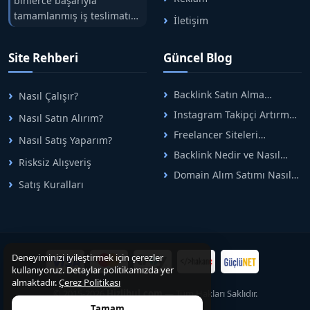
binlerce başarıyla
tamamlanmış iş teslimatını
İletişim
tek çatıda buluşturuyoruz.
Hızlıbul, alıcı ve satıcı
Site Rehberi
Güncel Blog
arasındaki süreci risksiz
alışveriş sistemi ile koruyan
ticaretin güvenli
Backlink Satın Alma
Nasıl Çalışır?
adreslerinden birisidir.
Rehberi: Güvenli SEO İçin
Instagram Takipçi Artırma
Nasıl Satın Alırım?
Doğru Adımlar
Yöntemleri: Organik Büyüme
Freelancer Siteleri
Nasıl Satış Yaparım?
Rehberi
Arasında Doğru Seçim Nasıl
Backlink Nedir ve Nasıl
Yapılır
Risksiz Alışveriş
Alınır? Etkili Yöntemler
Domain Alım Satımı Nasıl
Satış Kuralları
Yapılır? Adım Adım Güncel
Rehber
Deneyiminizi iyileştirmek için çerezler
kullanıyoruz. Detaylar politikamızda yer
almaktadır.
Çerez Politikası
© 2015-2026
Hizlibul.com
— Tüm Hakları Saklıdır.
Tamam