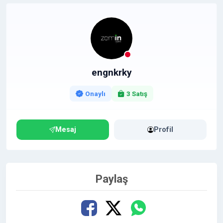
engnkrky
Onaylı
3 Satış
Mesaj
Profil
Paylaş