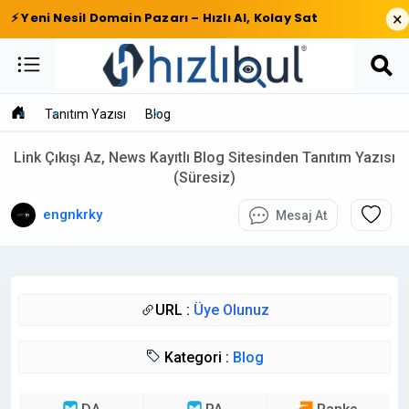
×
⚡ Yeni Nesil Domain Pazarı – Hızlı Al, Kolay Sat
Tanıtım Yazısı
Blog
Link Çıkışı Az, News Kayıtlı Blog Sitesinden Tanıtım Yazısı
(Süresiz)
engnkrky
Mesaj At
URL :
Üye Olunuz
Kategori :
Blog