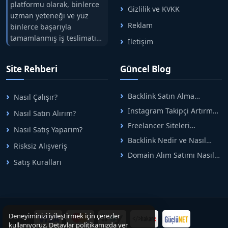
platformu olarak, binlerce
Gizlilik ve KVKK
uzman yeteneği ve yüz
Reklam
binlerce başarıyla
tamamlanmış iş teslimatını
İletişim
tek çatıda buluşturuyoruz.
Hızlıbul, alıcı ve satıcı
Site Rehberi
Güncel Blog
arasındaki süreci risksiz
alışveriş sistemi ile koruyan
ticaretin güvenli
Backlink Satın Alma
Nasıl Çalışır?
adreslerinden birisidir.
Rehberi: Güvenli SEO İçin
Instagram Takipçi Artırma
Nasıl Satın Alırım?
Doğru Adımlar
Yöntemleri: Organik Büyüme
Freelancer Siteleri
Nasıl Satış Yaparım?
Rehberi
Arasında Doğru Seçim Nasıl
Backlink Nedir ve Nasıl
Yapılır
Risksiz Alışveriş
Alınır? Etkili Yöntemler
Domain Alım Satımı Nasıl
Satış Kuralları
Yapılır? Adım Adım Güncel
Rehber
Deneyiminizi iyileştirmek için çerezler
kullanıyoruz. Detaylar politikamızda yer