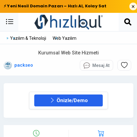
×
⚡ Yeni Nesil Domain Pazarı – Hızlı Al, Kolay Sat
Yazılım & Teknoloji
Web Yazılım
Kurumsal Web Site Hizmeti
packseo
Mesaj At
Önizle/Demo